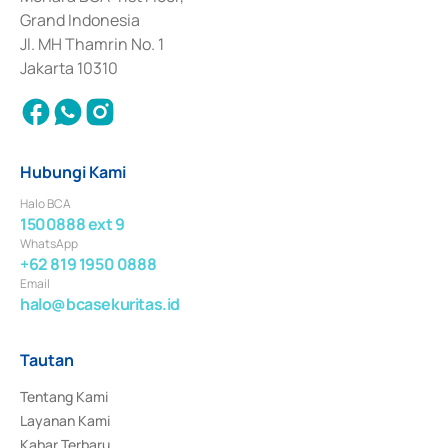
Surat Berharga Komersial yang izinnya diterbitkan pada tahun 2018.
Grand Indonesia
Jl. MH Thamrin No. 1
Jakarta 10310
Hubungi Kami
Halo BCA
1500888 ext 9
WhatsApp
+62 819 1950 0888
Email
halo@bcasekuritas.id
Tautan
Tentang Kami
Layanan Kami
Kabar Terbaru