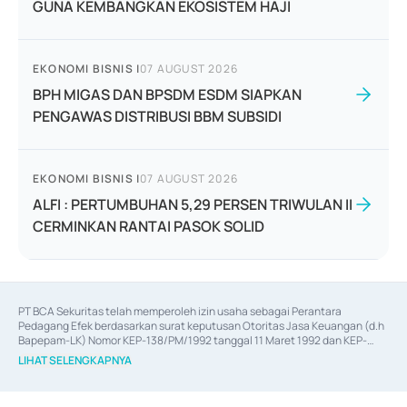
GUNA KEMBANGKAN EKOSISTEM HAJI
EKONOMI BISNIS
|
07 AUGUST 2026
BPH MIGAS DAN BPSDM ESDM SIAPKAN
PENGAWAS DISTRIBUSI BBM SUBSIDI
EKONOMI BISNIS
|
07 AUGUST 2026
ALFI : PERTUMBUHAN 5,29 PERSEN TRIWULAN II
CERMINKAN RANTAI PASOK SOLID
PT BCA Sekuritas telah memperoleh izin usaha sebagai Perantara 
Pedagang Efek berdasarkan surat keputusan Otoritas Jasa Keuangan (d.h 
Bapepam-LK) Nomor KEP-138/PM/1992 tanggal 11 Maret 1992 dan KEP-
06/D.04/2014 tanggal 28 Februari 2014, izin usaha sebagai Penjamin Emisi 
LIHAT SELENGKAPNYA
Efek berdasarkan surat keputusan Otoritas Jasa Keuangan Nomor KEP-
12/PM/PEE/1997 tanggal 24 September 1997 dan KEP-07/D.04/2014 
tanggal 28 Februari 2014, izin usaha sebagai penyedia Jasa Konsultasi 