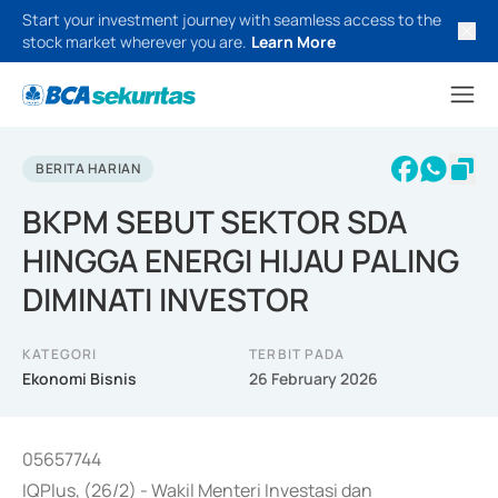
Start your investment journey with seamless access to the
stock market wherever you are.
Learn More
BERITA HARIAN
BKPM SEBUT SEKTOR SDA
HINGGA ENERGI HIJAU PALING
DIMINATI INVESTOR
KATEGORI
TERBIT PADA
Ekonomi Bisnis
26 February 2026
05657744
IQPlus, (26/2) - Wakil Menteri Investasi dan