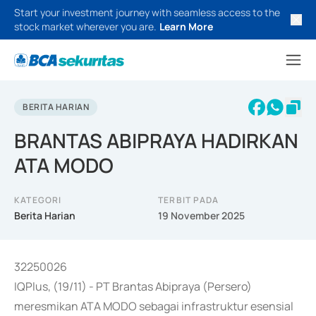
Start your investment journey with seamless access to the
stock market wherever you are.
Learn More
BERITA HARIAN
BRANTAS ABIPRAYA HADIRKAN
ATA MODO
KATEGORI
TERBIT PADA
Berita Harian
19 November 2025
32250026
IQPlus, (19/11) - PT Brantas Abipraya (Persero)
meresmikan ATA MODO sebagai infrastruktur esensial