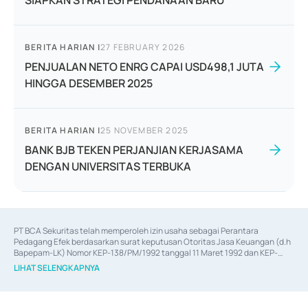
SIAPKAN STRATEGI PENDANAAN BARU
BERITA HARIAN
|
27 FEBRUARY 2026
PENJUALAN NETO ENRG CAPAI USD498,1 JUTA
HINGGA DESEMBER 2025
BERITA HARIAN
|
25 NOVEMBER 2025
BANK BJB TEKEN PERJANJIAN KERJASAMA
DENGAN UNIVERSITAS TERBUKA
PT BCA Sekuritas telah memperoleh izin usaha sebagai Perantara 
Pedagang Efek berdasarkan surat keputusan Otoritas Jasa Keuangan (d.h 
Bapepam-LK) Nomor KEP-138/PM/1992 tanggal 11 Maret 1992 dan KEP-
06/D.04/2014 tanggal 28 Februari 2014, izin usaha sebagai Penjamin Emisi 
LIHAT SELENGKAPNYA
Efek berdasarkan surat keputusan Otoritas Jasa Keuangan Nomor KEP-
12/PM/PEE/1997 tanggal 24 September 1997 dan KEP-07/D.04/2014 
tanggal 28 Februari 2014, izin usaha sebagai penyedia Jasa Konsultasi 
(
Advisory
) atas kegiatan merger, akuisisi, divestasi, dan 
join venture