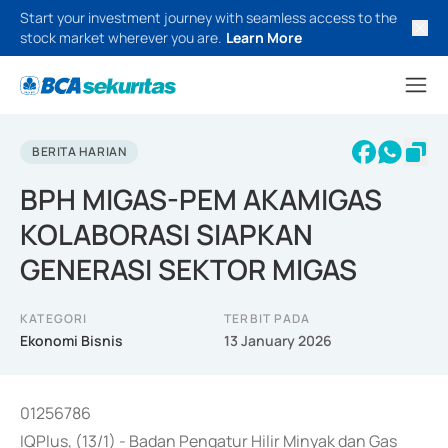
Start your investment journey with seamless access to the
stock market wherever you are.
Learn More
BERITA HARIAN
BPH MIGAS-PEM AKAMIGAS
KOLABORASI SIAPKAN
GENERASI SEKTOR MIGAS
KATEGORI
TERBIT PADA
Ekonomi Bisnis
13 January 2026
01256786
IQPlus, (13/1) - Badan Pengatur Hilir Minyak dan Gas