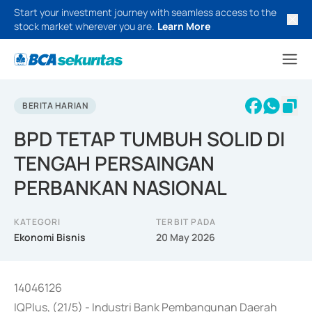
Start your investment journey with seamless access to the
stock market wherever you are.
Learn More
BERITA HARIAN
BPD TETAP TUMBUH SOLID DI
TENGAH PERSAINGAN
PERBANKAN NASIONAL
KATEGORI
TERBIT PADA
Ekonomi Bisnis
20 May 2026
14046126
IQPlus, (21/5) - Industri Bank Pembangunan Daerah