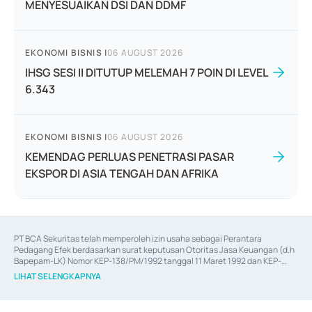
MENYESUAIKAN DSI DAN DDMF
EKONOMI BISNIS
|
06 AUGUST 2026
IHSG SESI II DITUTUP MELEMAH 7 POIN DI LEVEL
6.343
EKONOMI BISNIS
|
06 AUGUST 2026
KEMENDAG PERLUAS PENETRASI PASAR
EKSPOR DI ASIA TENGAH DAN AFRIKA
PT BCA Sekuritas telah memperoleh izin usaha sebagai Perantara 
Pedagang Efek berdasarkan surat keputusan Otoritas Jasa Keuangan (d.h 
Bapepam-LK) Nomor KEP-138/PM/1992 tanggal 11 Maret 1992 dan KEP-
06/D.04/2014 tanggal 28 Februari 2014, izin usaha sebagai Penjamin Emisi 
LIHAT SELENGKAPNYA
Efek berdasarkan surat keputusan Otoritas Jasa Keuangan Nomor KEP-
12/PM/PEE/1997 tanggal 24 September 1997 dan KEP-07/D.04/2014 
tanggal 28 Februari 2014, izin usaha sebagai penyedia Jasa Konsultasi 