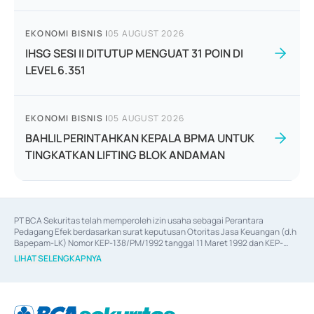
EKONOMI BISNIS
|
05 AUGUST 2026
IHSG SESI II DITUTUP MENGUAT 31 POIN DI
LEVEL 6.351
EKONOMI BISNIS
|
05 AUGUST 2026
BAHLIL PERINTAHKAN KEPALA BPMA UNTUK
TINGKATKAN LIFTING BLOK ANDAMAN
PT BCA Sekuritas telah memperoleh izin usaha sebagai Perantara 
Pedagang Efek berdasarkan surat keputusan Otoritas Jasa Keuangan (d.h 
Bapepam-LK) Nomor KEP-138/PM/1992 tanggal 11 Maret 1992 dan KEP-
06/D.04/2014 tanggal 28 Februari 2014, izin usaha sebagai Penjamin Emisi 
LIHAT SELENGKAPNYA
Efek berdasarkan surat keputusan Otoritas Jasa Keuangan Nomor KEP-
12/PM/PEE/1997 tanggal 24 September 1997 dan KEP-07/D.04/2014 
tanggal 28 Februari 2014, izin usaha sebagai penyedia Jasa Konsultasi 
(
Advisory
) atas kegiatan merger, akuisisi, divestasi, dan 
join venture
berdasarkan surat keputusan Otoritas Jasa Keuangan Nomor S-