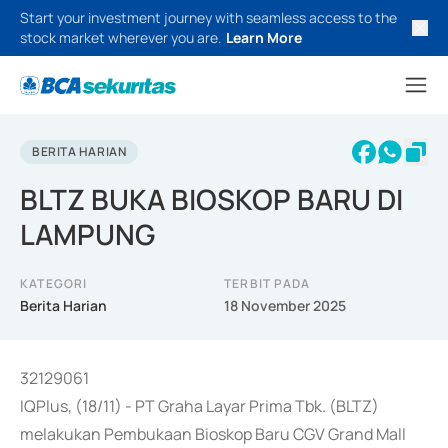
Start your investment journey with seamless access to the
stock market wherever you are.
Learn More
BERITA HARIAN
BLTZ BUKA BIOSKOP BARU DI
LAMPUNG
KATEGORI
TERBIT PADA
Berita Harian
18 November 2025
32129061
IQPlus, (18/11) - PT Graha Layar Prima Tbk. (BLTZ)
melakukan Pembukaan Bioskop Baru CGV Grand Mall