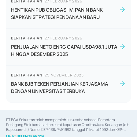
BERITA HARIAN
|
27 FEBRUARY 2026
HENTIKAN PUB OBLIGASI IV, PANIN BANK
SIAPKAN STRATEGI PENDANAAN BARU
BERITA HARIAN
|
27 FEBRUARY 2026
PENJUALAN NETO ENRG CAPAI USD498,1 JUTA
HINGGA DESEMBER 2025
BERITA HARIAN
|
25 NOVEMBER 2025
BANK BJB TEKEN PERJANJIAN KERJASAMA
DENGAN UNIVERSITAS TERBUKA
PT BCA Sekuritas telah memperoleh izin usaha sebagai Perantara 
Pedagang Efek berdasarkan surat keputusan Otoritas Jasa Keuangan (d.h 
Bapepam-LK) Nomor KEP-138/PM/1992 tanggal 11 Maret 1992 dan KEP-
06/D.04/2014 tanggal 28 Februari 2014, izin usaha sebagai Penjamin Emisi 
LIHAT SELENGKAPNYA