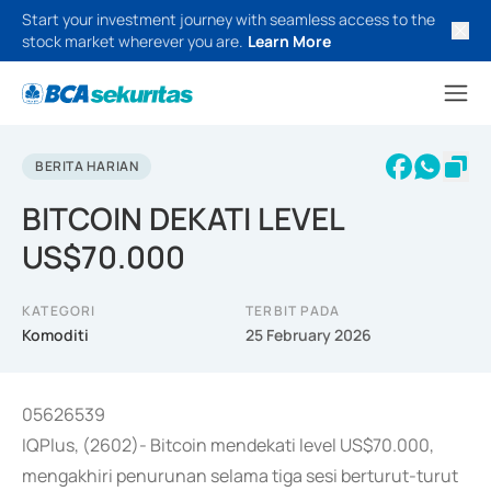
Start your investment journey with seamless access to the
stock market wherever you are.
Learn More
BERITA HARIAN
BITCOIN DEKATI LEVEL
US$70.000
KATEGORI
TERBIT PADA
Komoditi
25 February 2026
05626539
IQPlus, (2602)- Bitcoin mendekati level US$70.000,
mengakhiri penurunan selama tiga sesi berturut-turut