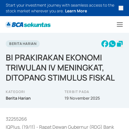
Start your investment journey with seamless access to the
stock market wherever you are.
Learn More
BERITA HARIAN
BI PRAKIRAKAN EKONOMI
TRIWULAN IV MENINGKAT,
DITOPANG STIMULUS FISKAL
KATEGORI
TERBIT PADA
Berita Harian
19 November 2025
32255266
IQPlus, (19/11) - Rapat Dewan Gubernur (RDG) Bank