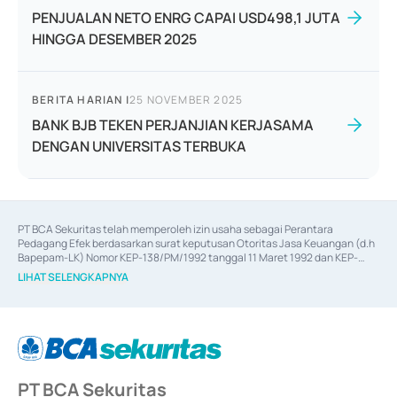
PENJUALAN NETO ENRG CAPAI USD498,1 JUTA
HINGGA DESEMBER 2025
BERITA HARIAN
|
25 NOVEMBER 2025
BANK BJB TEKEN PERJANJIAN KERJASAMA
DENGAN UNIVERSITAS TERBUKA
PT BCA Sekuritas telah memperoleh izin usaha sebagai Perantara 
Pedagang Efek berdasarkan surat keputusan Otoritas Jasa Keuangan (d.h 
Bapepam-LK) Nomor KEP-138/PM/1992 tanggal 11 Maret 1992 dan KEP-
06/D.04/2014 tanggal 28 Februari 2014, izin usaha sebagai Penjamin Emisi 
LIHAT SELENGKAPNYA
Efek berdasarkan surat keputusan Otoritas Jasa Keuangan Nomor KEP-
12/PM/PEE/1997 tanggal 24 September 1997 dan KEP-07/D.04/2014 
tanggal 28 Februari 2014, izin usaha sebagai penyedia Jasa Konsultasi 
(
Advisory
) atas kegiatan merger, akuisisi, divestasi, dan 
join venture
berdasarkan surat keputusan Otoritas Jasa Keuangan Nomor S-
67/PM.21/2017 tanggal 3 Februari 2017, dan beberapa izin usaha lainnya 
dari Bank Indonesia antara lain sebagai Perantara Pelaksanaan Transaksi 
PT BCA Sekuritas
Sertifikat Deposito di Pasar Uang yang izinnya diterbitkan pada tahun 2017 