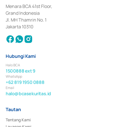
dan izin usaha lainnya dari Bank Indonesia sebagai Lembaga Pendukung 
Penerbitan, Transaksi, serta Penatausahaan dan Penyelesaian Transaksi 
Menara BCA 41st Floor,
Surat Berharga Komersial yang izinnya diterbitkan pada tahun 2018.
Grand Indonesia
Jl. MH Thamrin No. 1
Jakarta 10310
Hubungi Kami
Halo BCA
1500888 ext 9
WhatsApp
+62 819 1950 0888
Email
halo@bcasekuritas.id
Tautan
Tentang Kami
Layanan Kami