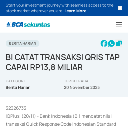
Start your investment journey with seamless access to the
stock market wherever you are.
Learn More
BERITA HARIAN
BI CATAT TRANSAKSI QRIS TAP
CAPAI RP13,8 MILIAR
KATEGORI
TERBIT PADA
Berita Harian
20 November 2025
32326733
IQPlus, (20/11) - Bank Indonesia (BI) mencatat nilai
transaksi Quick Response Code Indonesian Standard