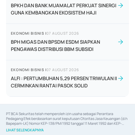
BPKH DAN BANK MUAMALAT PERKUAT SINERGI
GUNA KEMBANGKAN EKOSISTEM HAJI
EKONOMI BISNIS
|
07 AUGUST 2026
BPH MIGAS DAN BPSDM ESDM SIAPKAN
PENGAWAS DISTRIBUSI BBM SUBSIDI
EKONOMI BISNIS
|
07 AUGUST 2026
ALFI : PERTUMBUHAN 5,29 PERSEN TRIWULAN II
CERMINKAN RANTAI PASOK SOLID
PT BCA Sekuritas telah memperoleh izin usaha sebagai Perantara 
Pedagang Efek berdasarkan surat keputusan Otoritas Jasa Keuangan (d.h 
Bapepam-LK) Nomor KEP-138/PM/1992 tanggal 11 Maret 1992 dan KEP-
06/D.04/2014 tanggal 28 Februari 2014, izin usaha sebagai Penjamin Emisi 
LIHAT SELENGKAPNYA
Efek berdasarkan surat keputusan Otoritas Jasa Keuangan Nomor KEP-