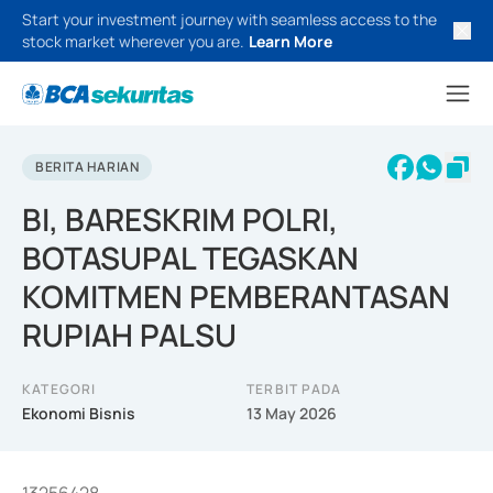
Start your investment journey with seamless access to the
stock market wherever you are.
Learn More
BERITA HARIAN
BI, BARESKRIM POLRI,
BOTASUPAL TEGASKAN
KOMITMEN PEMBERANTASAN
RUPIAH PALSU
KATEGORI
TERBIT PADA
Ekonomi Bisnis
13 May 2026