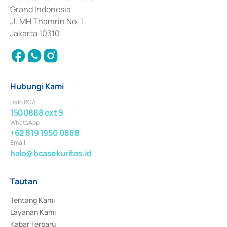
Surat Berharga Komersial yang izinnya diterbitkan pada tahun 2018.
Grand Indonesia
Jl. MH Thamrin No. 1
Jakarta 10310
Hubungi Kami
Halo BCA
1500888 ext 9
WhatsApp
+62 819 1950 0888
Email
halo@bcasekuritas.id
Tautan
Tentang Kami
Layanan Kami
Kabar Terbaru