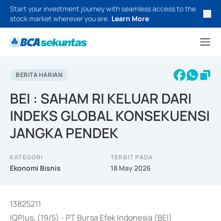
Start your investment journey with seamless access to the
stock market wherever you are.
Learn More
BERITA HARIAN
BEI : SAHAM RI KELUAR DARI
INDEKS GLOBAL KONSEKUENSI
JANGKA PENDEK
KATEGORI
TERBIT PADA
Ekonomi Bisnis
18 May 2026
13825211
IQPlus, (19/5) - PT Bursa Efek Indonesia (BEI)