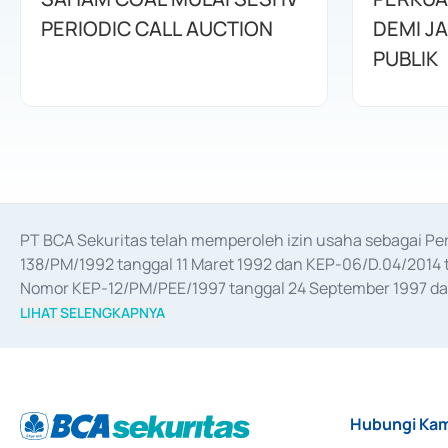
PERIODIC CALL AUCTION
DEMI J
PUBLIK
PT BCA Sekuritas telah memperoleh izin usaha sebagai P
138/PM/1992 tanggal 11 Maret 1992 dan KEP-06/D.04/2014 t
Nomor KEP-12/PM/PEE/1997 tanggal 24 September 1997 dan 
merger, akuisisi, divestasi, dan 
join venture
 berdasarkan su
LIHAT SELENGKAPNYA
dari Bank Indonesia antara lain sebagai Perantara Pelaksan
Bank Indonesia sebagai Lembaga Pendukung Penerbitan, Tr
tahun 2018.
Hubungi Kam