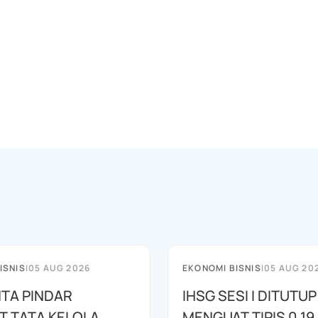
ISNIS
|
05 AUG 2026
EKONOMI BISNIS
|
05 AUG 20
NTA PINDAR
IHSG SESI I DITUTUP
T TATA KELOLA
MENGUAT TIPIS 0,19 