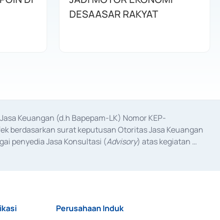
DESAASAR RAKYAT
as Jasa Keuangan (d.h Bapepam-LK) Nomor KEP-
fek berdasarkan surat keputusan Otoritas Jasa Keuangan 
ai penyedia Jasa Konsultasi (
Advisory
) atas kegiatan 
anggal 3 Februari 2017, dan beberapa izin usaha lainnya 
iterbitkan pada tahun 2017 dan izin usaha lainnya dari 
at Berharga Komersial yang izinnya diterbitkan pada 
ikasi
Perusahaan Induk