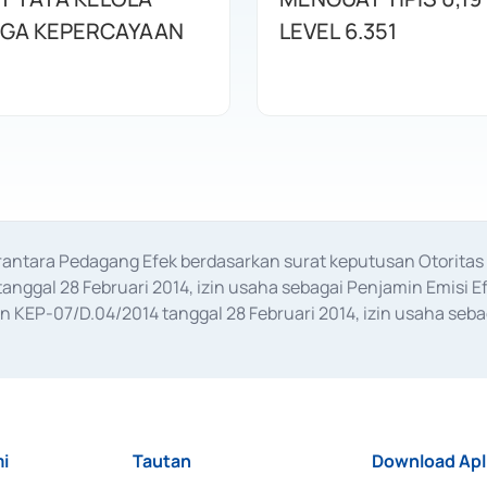
AGA KEPERCAYAAN
LEVEL 6.351
erantara Pedagang Efek berdasarkan surat keputusan Otorit
anggal 28 Februari 2014, izin usaha sebagai Penjamin Emisi E
KEP-07/D.04/2014 tanggal 28 Februari 2014, izin usaha sebag
rat keputusan Otoritas Jasa Keuangan Nomor S-67/PM.21/2017 t
aan Transaksi Sertifikat Deposito di Pasar Uang yang izinnya d
ansaksi, serta Penatausahaan dan Penyelesaian Transaksi Sur
i
Tautan
Download Apl