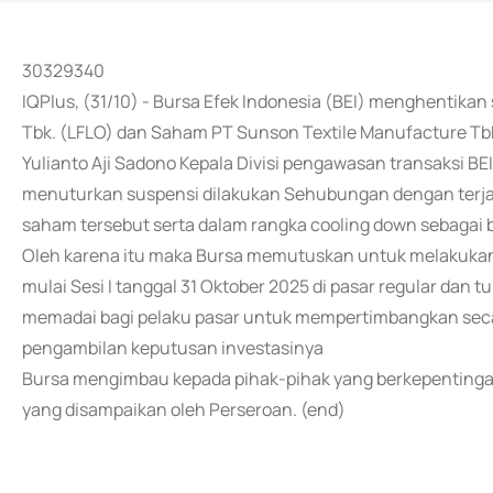
30329340
IQPlus, (31/10) - Bursa Efek Indonesia (BEI) menghentik
Tbk. (LFLO) dan Saham PT Sunson Textile Manufacture T
Yulianto Aji Sadono Kepala Divisi pengawasan transaksi BE
menuturkan suspensi dilakukan Sehubungan dengan terjad
saham tersebut serta dalam rangka cooling down sebagai b
Oleh karena itu maka Bursa memutuskan untuk melakuka
mulai Sesi I tanggal 31 Oktober 2025 di pasar regular da
memadai bagi pelaku pasar untuk mempertimbangkan seca
pengambilan keputusan investasinya
Bursa mengimbau kepada pihak-pihak yang berkepentinga
yang disampaikan oleh Perseroan. (end)