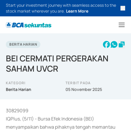
Start your investment journey with seamless access to the
stock market wherever you are.
Learn More
BERITA HARIAN
BEI CERMATI PERGERAKAN
SAHAM UVCR
KATEGORI
TERBIT PADA
Berita Harian
05 November 2025
30829099
IQPlus, (5/11) - Bursa Efek Indonesia (BEI)
menyampaikan bahwa pihaknya tengah memantau