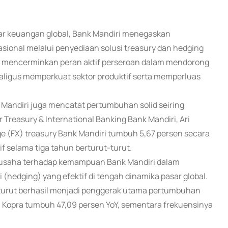
sar keuangan global, Bank Mandiri menegaskan
ional melalui penyediaan solusi treasury dan hedging
 ini mencerminkan peran aktif perseroan dalam mendorong
kaligus memperkuat sektor produktif serta memperluas
nk Mandiri juga mencatat pertumbuhan solid seiring
 Treasury & International Banking Bank Mandiri, Ari
e (FX) treasury Bank Mandiri tumbuh 5,67 persen secara
if selama tiga tahun berturut-turut.
a usaha terhadap kemampuan Bank Mandiri dalam
i (hedging) yang efektif di tengah dinamika pasar global.
i turut berhasil menjadi penggerak utama pertumbuhan
ui Kopra tumbuh 47,09 persen YoY, sementara frekuensinya