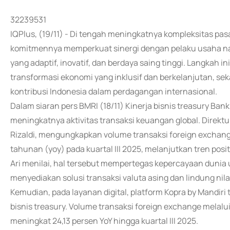
32239531
IQPlus, (19/11) - Di tengah meningkatnya kompleksitas pa
komitmennya memperkuat sinergi dengan pelaku usaha nas
yang adaptif, inovatif, dan berdaya saing tinggi. Langkah
transformasi ekonomi yang inklusif dan berkelanjutan, se
kontribusi Indonesia dalam perdagangan internasional.
Dalam siaran pers BMRI (18/11) Kinerja bisnis treasury Ba
meningkatnya aktivitas transaksi keuangan global. Direktur
Rizaldi, mengungkapkan volume transaksi foreign exchang
tahunan (yoy) pada kuartal III 2025, melanjutkan tren posit
Ari menilai, hal tersebut mempertegas kepercayaan duni
menyediakan solusi transaksi valuta asing dan lindung nila
Kemudian, pada layanan digital, platform Kopra by Mandir
bisnis treasury. Volume transaksi foreign exchange melal
meningkat 24,13 persen YoY hingga kuartal III 2025.