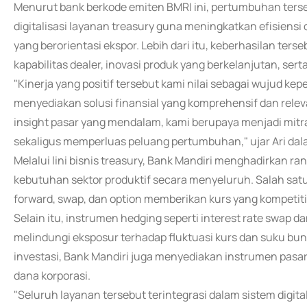
Menurut bank berkode emiten BMRI ini, pertumbuhan te
digitalisasi layanan treasury guna meningkatkan efisiensi
yang berorientasi ekspor. Lebih dari itu, keberhasilan ter
kapabilitas dealer, inovasi produk yang berkelanjutan, se
"Kinerja yang positif tersebut kami nilai sebagai wujud k
menyediakan solusi finansial yang komprehensif dan relev
insight pasar yang mendalam, kami berupaya menjadi mitra 
sekaligus memperluas peluang pertumbuhan," ujar Ari dala
Melalui lini bisnis treasury, Bank Mandiri menghadirkan 
kebutuhan sektor produktif secara menyeluruh. Salah satun
forward, swap, dan option memberikan kurs yang kompetit
Selain itu, instrumen hedging seperti interest rate swap
melindungi eksposur terhadap fluktuasi kurs dan suku bun
investasi, Bank Mandiri juga menyediakan instrumen pas
dana korporasi.
"Seluruh layanan tersebut terintegrasi dalam sistem digi