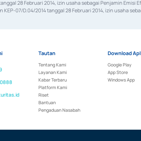
anggal 28 Februari 2014, izin usaha sebagai Penjamin Emisi E
KEP-07/D.04/2014 tanggal 28 Februari 2014, izin usaha sebag
rat keputusan Otoritas Jasa Keuangan Nomor S-67/PM.21/2017 t
aan Transaksi Sertifikat Deposito di Pasar Uang yang izinnya d
ansaksi, serta Penatausahaan dan Penyelesaian Transaksi Sur
i
Tautan
Download Apl
Tentang Kami
Google Play
9
Layanan Kami
App Store
Kabar Terbaru
Windows App
 0888
Platform Kami
ritas.id
Riset
Bantuan
Pengaduan Nasabah