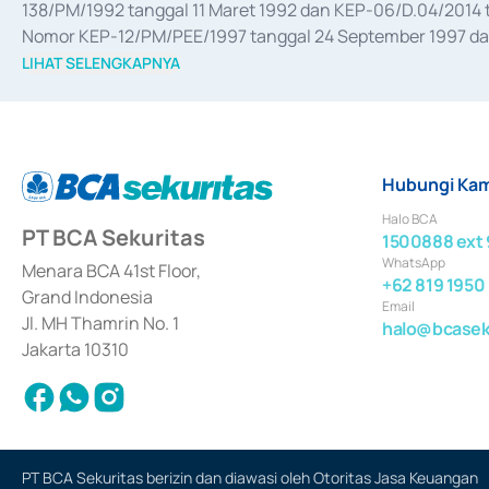
138/PM/1992 tanggal 11 Maret 1992 dan KEP-06/D.04/2014 t
Nomor KEP-12/PM/PEE/1997 tanggal 24 September 1997 dan 
merger, akuisisi, divestasi, dan 
join venture
 berdasarkan su
LIHAT SELENGKAPNYA
dari Bank Indonesia antara lain sebagai Perantara Pelaksan
Bank Indonesia sebagai Lembaga Pendukung Penerbitan, Tr
tahun 2018.
Hubungi Kam
Halo BCA
PT BCA Sekuritas
1500888 ext 
WhatsApp
Menara BCA 41st Floor,
+62 819 1950
Grand Indonesia
Email
Jl. MH Thamrin No. 1
halo@bcaseku
Jakarta 10310
PT BCA Sekuritas berizin dan diawasi oleh Otoritas Jasa Keuangan