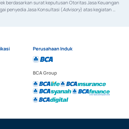
fek berdasarkan surat keputusan Otoritas Jasa Keuangan 
ai penyedia Jasa Konsultasi (
Advisory
) atas kegiatan 
anggal 3 Februari 2017, dan beberapa izin usaha lainnya 
iterbitkan pada tahun 2017 dan izin usaha lainnya dari 
at Berharga Komersial yang izinnya diterbitkan pada 
ikasi
Perusahaan Induk
BCA Group