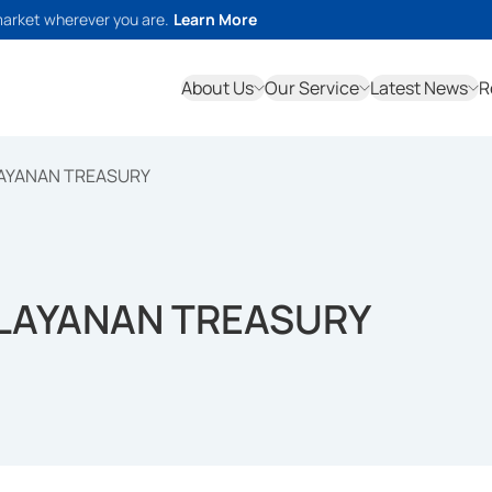
market wherever you are.
Learn More
About Us
Our Service
Latest News
R
LAYANAN TREASURY
 LAYANAN TREASURY