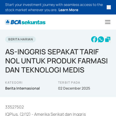
Start your investment journey with seamless access to the
stock market wherever you are.
Learn More
BERITA HARIAN
AS-INGGRIS SEPAKAT TARIF
NOL UNTUK PRODUK FARMASI
DAN TEKNOLOGI MEDIS
KATEGORI
TERBIT PADA
Berita Internasional
02 December 2025
33527502
IQPlus, (2/12) - Amerika Serikat dan Inggris