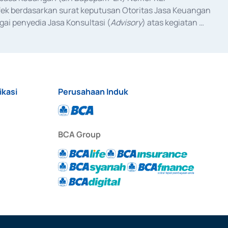
fek berdasarkan surat keputusan Otoritas Jasa Keuangan 
ai penyedia Jasa Konsultasi (
Advisory
) atas kegiatan 
anggal 3 Februari 2017, dan beberapa izin usaha lainnya 
iterbitkan pada tahun 2017 dan izin usaha lainnya dari 
at Berharga Komersial yang izinnya diterbitkan pada 
ikasi
Perusahaan Induk
BCA Group