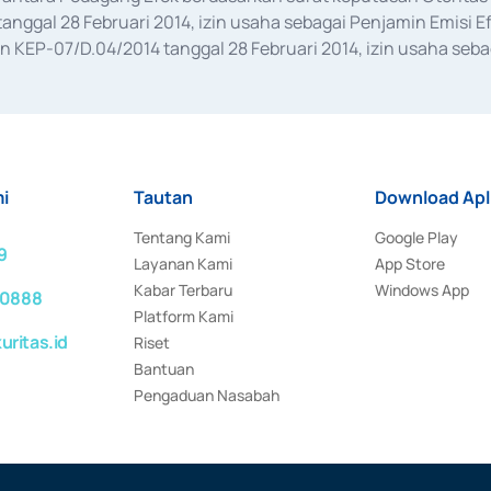
anggal 28 Februari 2014, izin usaha sebagai Penjamin Emisi E
KEP-07/D.04/2014 tanggal 28 Februari 2014, izin usaha sebag
rat keputusan Otoritas Jasa Keuangan Nomor S-67/PM.21/2017 t
aan Transaksi Sertifikat Deposito di Pasar Uang yang izinnya d
ansaksi, serta Penatausahaan dan Penyelesaian Transaksi Sur
i
Tautan
Download Apl
Tentang Kami
Google Play
9
Layanan Kami
App Store
Kabar Terbaru
Windows App
 0888
Platform Kami
ritas.id
Riset
Bantuan
Pengaduan Nasabah