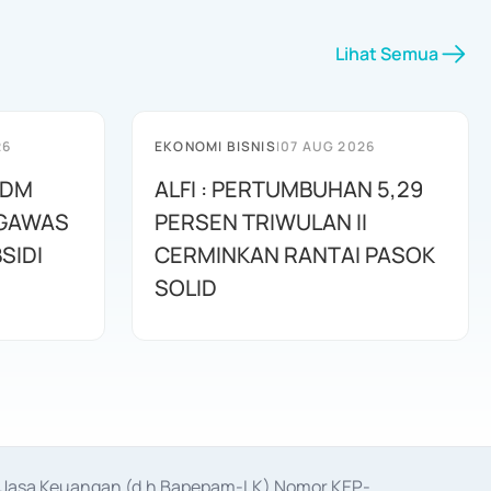
Lihat Semua
26
EKONOMI BISNIS
|
07 AUG 2026
SDM
ALFI : PERTUMBUHAN 5,29
NGAWAS
PERSEN TRIWULAN II
SIDI
CERMINKAN RANTAI PASOK
SOLID
as Jasa Keuangan (d.h Bapepam-LK) Nomor KEP-