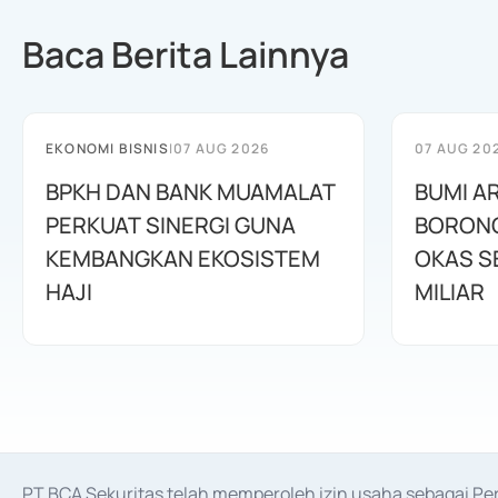
Baca Berita Lainnya
EKONOMI BISNIS
|
07 AUG 2026
07 AUG 20
BPKH DAN BANK MUAMALAT
BUMI A
PERKUAT SINERGI GUNA
BORONG
KEMBANGKAN EKOSISTEM
OKAS SE
HAJI
MILIAR
PT BCA Sekuritas telah memperoleh izin usaha sebagai P