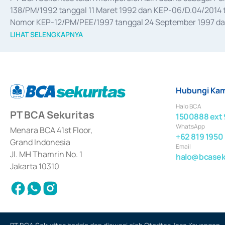
138/PM/1992 tanggal 11 Maret 1992 dan KEP-06/D.04/2014 t
Nomor KEP-12/PM/PEE/1997 tanggal 24 September 1997 dan 
merger, akuisisi, divestasi, dan 
join venture
 berdasarkan su
LIHAT SELENGKAPNYA
dari Bank Indonesia antara lain sebagai Perantara Pelaksan
Bank Indonesia sebagai Lembaga Pendukung Penerbitan, Tr
tahun 2018.
Hubungi Kam
Halo BCA
PT BCA Sekuritas
1500888 ext 
WhatsApp
Menara BCA 41st Floor,
+62 819 1950
Grand Indonesia
Email
Jl. MH Thamrin No. 1
halo@bcaseku
Jakarta 10310