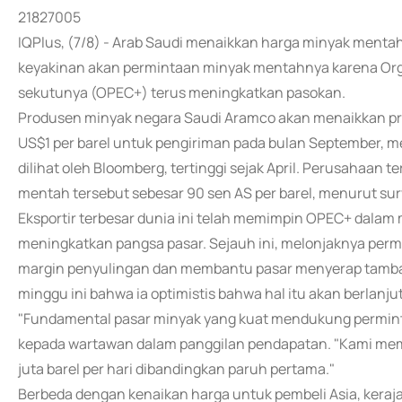
21827005
IQPlus, (7/8) - Arab Saudi menaikkan harga minyak menta
keyakinan akan permintaan minyak mentahnya karena Or
sekutunya (OPEC+) terus meningkatkan pasokan.
Produsen minyak negara Saudi Aramco akan menaikkan pre
US$1 per barel untuk pengiriman pada bulan September, me
dilihat oleh Bloomberg, tertinggi sejak April. Perusahaan
mentah tersebut sebesar 90 sen AS per barel, menurut su
Eksportir terbesar dunia ini telah memimpin OPEC+ dala
meningkatkan pangsa pasar. Sejauh ini, melonjaknya perm
margin penyulingan dan membantu pasar menyerap tamba
minggu ini bahwa ia optimistis bahwa hal itu akan berlanjut
"Fundamental pasar minyak yang kuat mendukung permint
kepada wartawan dalam panggilan pendapatan. "Kami mempe
juta barel per hari dibandingkan paruh pertama."
Berbeda dengan kenaikan harga untuk pembeli Asia, kera