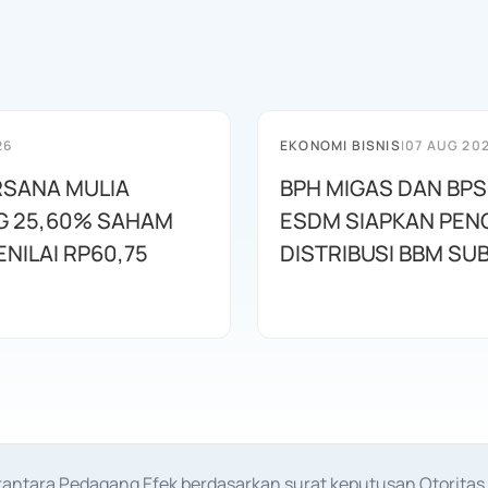
26
EKONOMI BISNIS
|
07 AUG 20
RSANA MULIA
BPH MIGAS DAN BP
 25,60% SAHAM
ESDM SIAPKAN PE
NILAI RP60,75
DISTRIBUSI BBM SUB
erantara Pedagang Efek berdasarkan surat keputusan Otorit