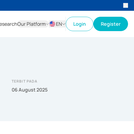
esearch
Our Platform
EN
Login
Register
ID
EN
TERBIT PADA
06 August 2025