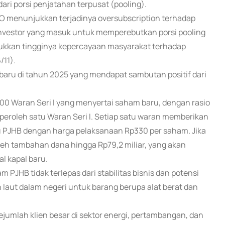
ri porsi penjatahan terpusat (pooling).
O menunjukkan terjadinya oversubscription terhadap
a investor yang masuk untuk memperebutkan porsi pooling
njukkan tingginya kepercayaan masyarakat terhadap
/11).
baru di tahun 2025 yang mendapat sambutan positif dari
0 Waran Seri I yang menyertai saham baru, dengan rasio
peroleh satu Waran Seri I. Setiap satu waran memberikan
PJHB dengan harga pelaksanaan Rp330 per saham. Jika
eh tambahan dana hingga Rp79,2 miliar, yang akan
l kapal baru.
PJHB tidak terlepas dari stabilitas bisnis dan potensi
laut dalam negeri untuk barang berupa alat berat dan
ejumlah klien besar di sektor energi, pertambangan, dan