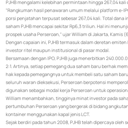
PJHB mengalami kelebihan permintaan hingga 267,04 kali da
"Rangkuman hasil penawaran umum melalui platform e-IP
porsi penjatahan terpusat sebesar 267,04 kali. Total dan
saham PJHB mencapai sekitar Rp6,3 triliun. Hal ini menu
prospek usaha Perseroan," ujar William di Jakarta, Kamis (6
Dengan capaian ini, PJHB termasuk dalam deretan emiten 
investor ritel maupun institusional di pasar modal.
Bersamaan dengan IPO, PJHB juga menerbitkan 240.000.00
2:1. Artinya, setiap pemegang dua saham baru berhak mem
hak kepada pemegangnya untuk membeli satu saham baru 
seluruh waran dieksekusi, Perseroan berpotensi memperol
digunakan sebagai modal kerja Perseroan untuk operasiona
William menambahkan, tingginya minat investor pada saham 
pertumbuhan Perseroan yang bergerak di bidang angkutan 
kontainer menggunakan kapal jenis LCT.
Sejak berdiri pada tahun 2008, PJHB telah dipercaya oleh s