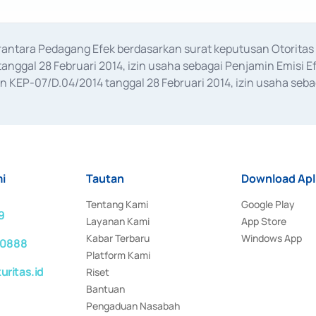
erantara Pedagang Efek berdasarkan surat keputusan Otorit
anggal 28 Februari 2014, izin usaha sebagai Penjamin Emisi E
KEP-07/D.04/2014 tanggal 28 Februari 2014, izin usaha sebag
rat keputusan Otoritas Jasa Keuangan Nomor S-67/PM.21/2017 t
aan Transaksi Sertifikat Deposito di Pasar Uang yang izinnya d
ansaksi, serta Penatausahaan dan Penyelesaian Transaksi Sur
i
Tautan
Download Apl
Tentang Kami
Google Play
9
Layanan Kami
App Store
Kabar Terbaru
Windows App
 0888
Platform Kami
ritas.id
Riset
Bantuan
Pengaduan Nasabah