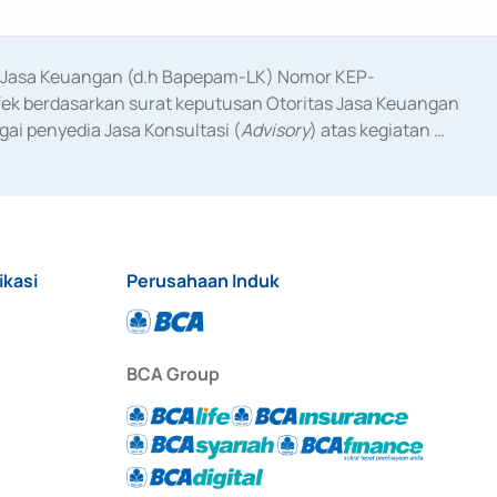
as Jasa Keuangan (d.h Bapepam-LK) Nomor KEP-
fek berdasarkan surat keputusan Otoritas Jasa Keuangan 
ai penyedia Jasa Konsultasi (
Advisory
) atas kegiatan 
anggal 3 Februari 2017, dan beberapa izin usaha lainnya 
iterbitkan pada tahun 2017 dan izin usaha lainnya dari 
at Berharga Komersial yang izinnya diterbitkan pada 
ikasi
Perusahaan Induk
BCA Group