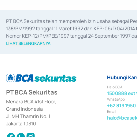
PT BCA Sekuritas telah memperoleh izin usaha sebagai P
138/PM/1992 tanggal 11 Maret 1992 dan KEP-06/D.04/2014 t
Nomor KEP-12/PM/PEE/1997 tanggal 24 September 1997 dan 
merger, akuisisi, divestasi, dan 
join venture
 berdasarkan su
LIHAT SELENGKAPNYA
dari Bank Indonesia antara lain sebagai Perantara Pelaksan
Bank Indonesia sebagai Lembaga Pendukung Penerbitan, Tr
tahun 2018.
Hubungi Kam
Halo BCA
PT BCA Sekuritas
1500888 ext 
WhatsApp
Menara BCA 41st Floor,
+62 819 1950
Grand Indonesia
Email
Jl. MH Thamrin No. 1
halo@bcaseku
Jakarta 10310