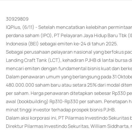
30929809
IQPlus, (6/11) - Setelah mencatatkan kelebihan permint
perdana saham (IPO), PT Pelayaran Jaya Hidup Baru Tbk (
Indonesia (BEI) sebagai emiten ke-24 di tahun 2025.
Sebagai perusahaan pelayaran nasional yang berfokus pada
Landing Craft Tank (LCT), kehadiran PJHB di lantai bursa d
mencari emiten dengan fundamental bisnis kuat dan berke
Dalam penawaran umum yang berlangsung pada 31 Oktobe
480.000.000 saham baru atau setara 25% dari modal ditem
per saham. Harga penawaran ditetapkan sebesar Rp330 pe
awal (bookbuilding) Rp310-Rp330 per saham. Penetapan har
minat tinggi investor terhadap prospek bisnis PJHB.
Dalam aksi korporasi ini, PT Pilarmas Investindo Sekuritas
Direktur Pilarmas Investindo Sekuritas, William Siddha