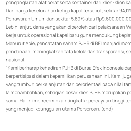
pengangkutan alat berat serta kontainer dari klien-klien ka
Dari harga keseluruhan ketiga kapal tersebut, sekitar 94,1
Penawaran Umum dan sekitar 5,89% atau Rp9.600.000.000,-
Lebih lanjut, dana yang akan diperoleh dari pelaksanaan 
kerja untuk operasional kapal baru guna mendukung kegia
Menurut Abie, pencatatan saham PJHB di BEI menjadi mo
pendanaan, meningkatkan tata kelola dan transparansi, se
nasional.
"Kami berharap kehadiran PJHB di Bursa Efek Indonesia 
berpartisipasi dalam kepemilikan perusahaan ini. Kami ju
yang tumbuh berkelanjutan dan berorientasi pada nilai ta
Ia menambahkan, sebagian besar klien PJHB merupakan pe
sama. Hal ini mencerminkan tingkat kepercayaan tinggi t
yang menjadi keunggulan utama Perseroan. (end)