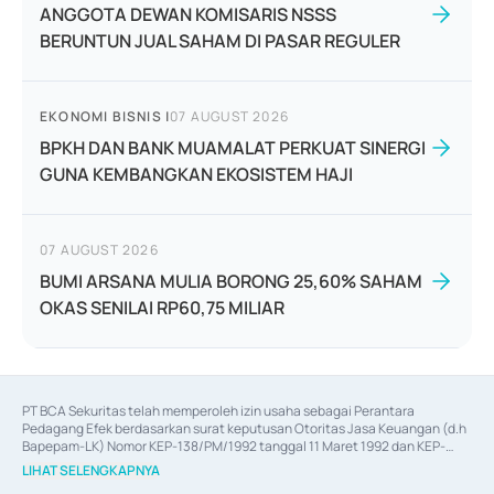
ANGGOTA DEWAN KOMISARIS NSSS
BERUNTUN JUAL SAHAM DI PASAR REGULER
EKONOMI BISNIS
|
07 AUGUST 2026
BPKH DAN BANK MUAMALAT PERKUAT SINERGI
GUNA KEMBANGKAN EKOSISTEM HAJI
07 AUGUST 2026
BUMI ARSANA MULIA BORONG 25,60% SAHAM
OKAS SENILAI RP60,75 MILIAR
PT BCA Sekuritas telah memperoleh izin usaha sebagai Perantara 
Pedagang Efek berdasarkan surat keputusan Otoritas Jasa Keuangan (d.h 
Bapepam-LK) Nomor KEP-138/PM/1992 tanggal 11 Maret 1992 dan KEP-
06/D.04/2014 tanggal 28 Februari 2014, izin usaha sebagai Penjamin Emisi 
LIHAT SELENGKAPNYA
Efek berdasarkan surat keputusan Otoritas Jasa Keuangan Nomor KEP-