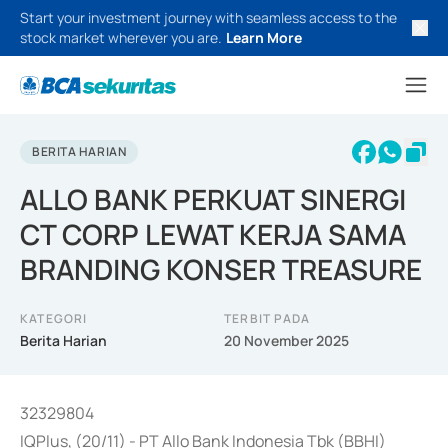
Start your investment journey with seamless access to the
stock market wherever you are.
Learn More
BERITA HARIAN
ALLO BANK PERKUAT SINERGI
CT CORP LEWAT KERJA SAMA
BRANDING KONSER TREASURE
KATEGORI
TERBIT PADA
Berita Harian
20 November 2025
32329804
IQPlus, (20/11) - PT Allo Bank Indonesia Tbk (BBHI)