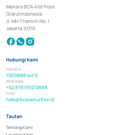
dan izin usaha lainnya dari Bank Indonesia sebagai Lembaga Pendukung 
Penerbitan, Transaksi, serta Penatausahaan dan Penyelesaian Transaksi 
Menara BCA 41st Floor,
Surat Berharga Komersial yang izinnya diterbitkan pada tahun 2018.
Grand Indonesia
Jl. MH Thamrin No. 1
Jakarta 10310
Hubungi Kami
Halo BCA
1500888 ext 9
WhatsApp
+62 819 1950 0888
Email
halo@bcasekuritas.id
Tautan
Tentang Kami
Layanan Kami