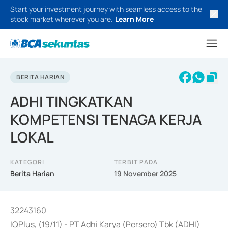
Start your investment journey with seamless access to the
stock market wherever you are.
Learn More
BERITA HARIAN
ADHI TINGKATKAN
KOMPETENSI TENAGA KERJA
LOKAL
KATEGORI
TERBIT PADA
Berita Harian
19 November 2025
32243160
IQPlus, (19/11) - PT Adhi Karya (Persero) Tbk (ADHI)