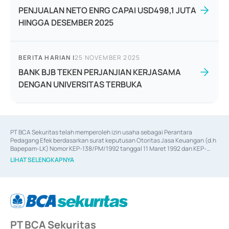
PENJUALAN NETO ENRG CAPAI USD498,1 JUTA
HINGGA DESEMBER 2025
BERITA HARIAN
|
25 NOVEMBER 2025
BANK BJB TEKEN PERJANJIAN KERJASAMA
DENGAN UNIVERSITAS TERBUKA
PT BCA Sekuritas telah memperoleh izin usaha sebagai Perantara 
Pedagang Efek berdasarkan surat keputusan Otoritas Jasa Keuangan (d.h 
Bapepam-LK) Nomor KEP-138/PM/1992 tanggal 11 Maret 1992 dan KEP-
06/D.04/2014 tanggal 28 Februari 2014, izin usaha sebagai Penjamin Emisi 
LIHAT SELENGKAPNYA
Efek berdasarkan surat keputusan Otoritas Jasa Keuangan Nomor KEP-
12/PM/PEE/1997 tanggal 24 September 1997 dan KEP-07/D.04/2014 
tanggal 28 Februari 2014, izin usaha sebagai penyedia Jasa Konsultasi 
(
Advisory
) atas kegiatan merger, akuisisi, divestasi, dan 
join venture
berdasarkan surat keputusan Otoritas Jasa Keuangan Nomor S-
67/PM.21/2017 tanggal 3 Februari 2017, dan beberapa izin usaha lainnya 
dari Bank Indonesia antara lain sebagai Perantara Pelaksanaan Transaksi 
PT BCA Sekuritas
Sertifikat Deposito di Pasar Uang yang izinnya diterbitkan pada tahun 2017 