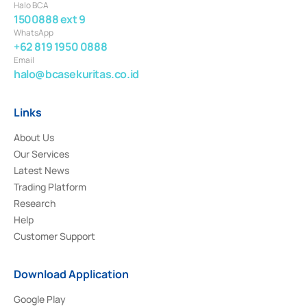
Halo BCA
1500888 ext 9
WhatsApp
+62 819 1950 0888
Email
halo@bcasekuritas.co.id
Links
About Us
Our Services
Latest News
Trading Platform
Research
Help
Customer Support
Download Application
Google Play