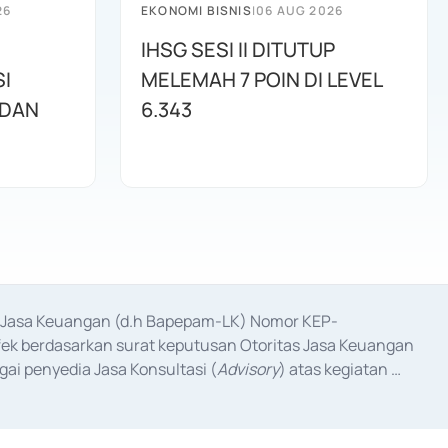
26
EKONOMI BISNIS
|
06 AUG 2026
IHSG SESI II DITUTUP
I
MELEMAH 7 POIN DI LEVEL
 DAN
6.343
as Jasa Keuangan (d.h Bapepam-LK) Nomor KEP-
fek berdasarkan surat keputusan Otoritas Jasa Keuangan 
ai penyedia Jasa Konsultasi (
Advisory
) atas kegiatan 
anggal 3 Februari 2017, dan beberapa izin usaha lainnya 
iterbitkan pada tahun 2017 dan izin usaha lainnya dari 
at Berharga Komersial yang izinnya diterbitkan pada 