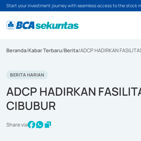
Start your investment journey with seamless access to the stock 
Beranda
/
Kabar Terbaru
/
Berita
/
ADCP HADIRKAN FASILITAS
BERITA HARIAN
ADCP HADIRKAN FASILITA
CIBUBUR
Share via