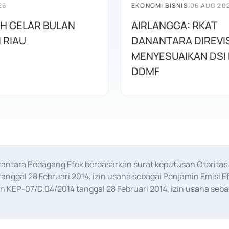
26
EKONOMI BISNIS
|
06 AUG 20
AH GELAR BULAN
AIRLANGGA: RKAT
I RIAU
DANANTARA DIREVIS
MENYESUAIKAN DSI
DDMF
erantara Pedagang Efek berdasarkan surat keputusan Otorit
anggal 28 Februari 2014, izin usaha sebagai Penjamin Emisi E
KEP-07/D.04/2014 tanggal 28 Februari 2014, izin usaha sebag
rat keputusan Otoritas Jasa Keuangan Nomor S-67/PM.21/2017 t
aan Transaksi Sertifikat Deposito di Pasar Uang yang izinnya d
ansaksi, serta Penatausahaan dan Penyelesaian Transaksi Sur