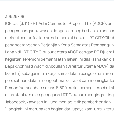
30626708
IQPlus, (3/11) - PT Adhi Commuter Properti Tbk (ADCP), a
pengembangan kawasan dengan konsep berbasis transport
melalui pemanfaatan area komersial baru di LRT CITY Ci
penandatanganan Perjanjian Kerja Sama atas Pembanguna
Lahan di LRT CITY Cibubur antara ADCP dengan PT Djuara 
Kegiatan seremoni pemanfaatan lahan ini dilaksanakan di 
Bapak Achmad Wachid Abdullah (Direktur Utama ADCP) dan 
Mandiri) sebagai mitra kerja sama dalam pengelolaan area t
perusahaan dalam mengoptimalkan aset dan meningkatkan
Pemanfaatan lahan seluas 6.500 meter persegi tersebut ak
dimanfaatkan oleh pengguna LRT Cibubur, mengingat tinggi
Jabodebek, kawasan ini juga menjadi titik pemberhentian Ha
"Langkah ini merupakan bagian dari upaya kami untuk t