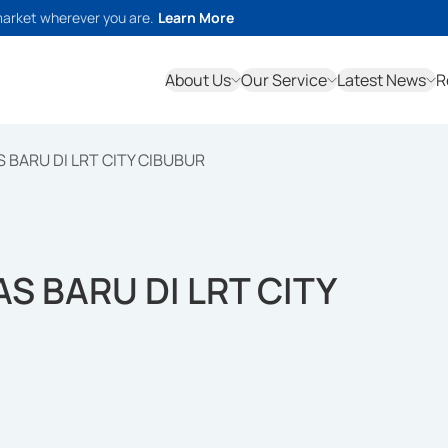
market wherever you are.
Learn More
About Us
Our Service
Latest News
R
 BARU DI LRT CITY CIBUBUR
S BARU DI LRT CITY