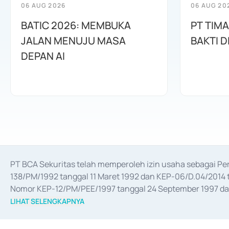
06 AUG 2026
06 AUG 20
BATIC 2026: MEMBUKA
PT TIM
JALAN MENUJU MASA
BAKTI D
DEPAN AI
PT BCA Sekuritas telah memperoleh izin usaha sebagai P
138/PM/1992 tanggal 11 Maret 1992 dan KEP-06/D.04/2014 t
Nomor KEP-12/PM/PEE/1997 tanggal 24 September 1997 dan 
merger, akuisisi, divestasi, dan 
join venture
 berdasarkan su
LIHAT SELENGKAPNYA
dari Bank Indonesia antara lain sebagai Perantara Pelaksan
Bank Indonesia sebagai Lembaga Pendukung Penerbitan, Tr