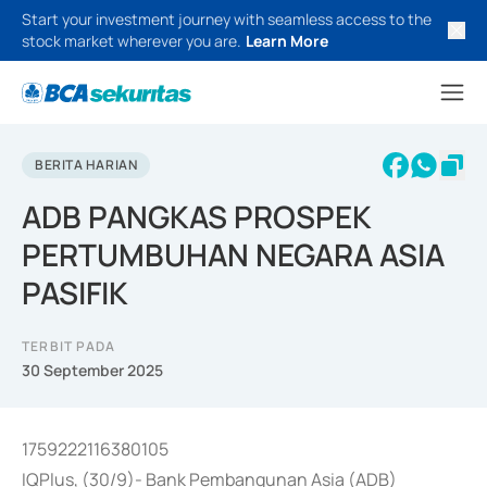
Start your investment journey with seamless access to the
stock market wherever you are.
Learn More
BERITA HARIAN
ADB PANGKAS PROSPEK
PERTUMBUHAN NEGARA ASIA
PASIFIK
TERBIT PADA
30 September 2025
1759222116380105
IQPlus, (30/9)- Bank Pembangunan Asia (ADB)