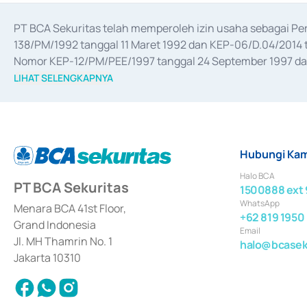
PT BCA Sekuritas telah memperoleh izin usaha sebagai P
138/PM/1992 tanggal 11 Maret 1992 dan KEP-06/D.04/2014 t
Nomor KEP-12/PM/PEE/1997 tanggal 24 September 1997 dan 
merger, akuisisi, divestasi, dan 
join venture
 berdasarkan su
LIHAT SELENGKAPNYA
dari Bank Indonesia antara lain sebagai Perantara Pelaksan
Bank Indonesia sebagai Lembaga Pendukung Penerbitan, Tr
tahun 2018.
Hubungi Kam
Halo BCA
PT BCA Sekuritas
1500888 ext 
WhatsApp
Menara BCA 41st Floor,
+62 819 1950
Grand Indonesia
Email
Jl. MH Thamrin No. 1
halo@bcaseku
Jakarta 10310