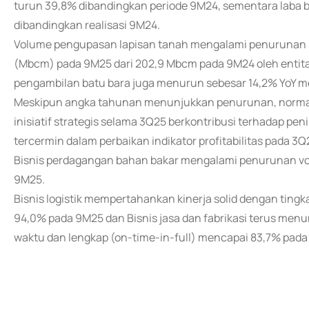
turun 39,8% dibandingkan periode 9M24, sementara laba be
dibandingkan realisasi 9M24.
Volume pengupasan lapisan tanah mengalami penurunan se
(Mbcm) pada 9M25 dari 202,9 Mbcm pada 9M24 oleh entita
pengambilan batu bara juga menurun sebesar 14,2% YoY me
Meskipun angka tahunan menunjukkan penurunan, normalis
inisiatif strategis selama 3Q25 berkontribusi terhadap 
tercermin dalam perbaikan indikator profitabilitas pada 3
Bisnis perdagangan bahan bakar mengalami penurunan volu
9M25.
Bisnis logistik mempertahankan kinerja solid dengan tingk
94,0% pada 9M25 dan Bisnis jasa dan fabrikasi terus men
waktu dan lengkap (on-time-in-full) mencapai 83,7% pada