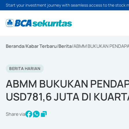
Start your investment journey with seamless access to the stock 
Beranda
/
Kabar Terbaru
/
Berita
/
ABMM BUKUKAN PENDAPATA
BERITA HARIAN
ABMM BUKUKAN PENDAP
USD781,6 JUTA DI KUARTA
Share via