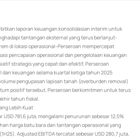
rbitkan laporan keuangan konsolidasian interim untuk
ghadapi tantangan eksternal yang terus berlanjut-
trem di lokasi operasional-Perseroan mempercepat
lisasi pencapaian operasional dan pengelolaan keuangan
iatif strategis yang cepat dan efektif, Perseroan
al dan keuangan selama kuartal ketiga tahun 2025
 volume pengupasan lapisan tanah (overburden removal)
ntum positif tersebut, Perseroan berkomitmen untuk terus
hir tahun fiskal.
yang Lebih Kuat
 USD 781,6 juta, mengalami penurunan sebesar 12,5%
an harga batu bara dan tantangan operasional yang
(1H25). Adjusted EBITDA tercatat sebesar USD 280,7 juta,