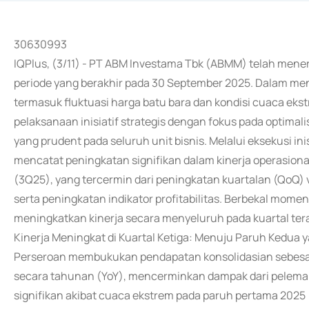
30630993
IQPlus, (3/11) - PT ABM Investama Tbk (ABMM) telah mene
periode yang berakhir pada 30 September 2025. Dalam men
termasuk fluktuasi harga batu bara dan kondisi cuaca eks
pelaksanaan inisiatif strategis dengan fokus pada optima
yang prudent pada seluruh unit bisnis. Melalui eksekusi inis
mencatat peningkatan signifikan dalam kinerja operasion
(3Q25), yang tercermin dari peningkatan kuartalan (QoQ)
serta peningkatan indikator profitabilitas. Berbekal mome
meningkatkan kinerja secara menyeluruh pada kuartal terak
Kinerja Meningkat di Kuartal Ketiga: Menuju Paruh Kedua 
Perseroan membukukan pendapatan konsolidasian sebesar
secara tahunan (YoY), mencerminkan dampak dari pelemah
signifikan akibat cuaca ekstrem pada paruh pertama 2025 