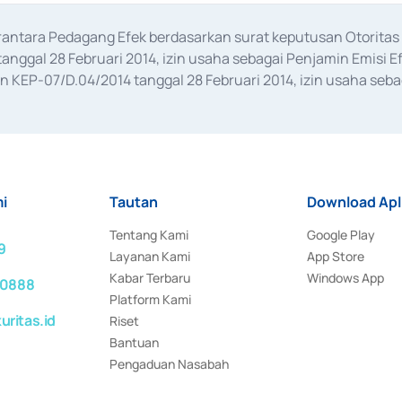
erantara Pedagang Efek berdasarkan surat keputusan Otorit
anggal 28 Februari 2014, izin usaha sebagai Penjamin Emisi E
KEP-07/D.04/2014 tanggal 28 Februari 2014, izin usaha sebag
rat keputusan Otoritas Jasa Keuangan Nomor S-67/PM.21/2017 t
aan Transaksi Sertifikat Deposito di Pasar Uang yang izinnya d
ansaksi, serta Penatausahaan dan Penyelesaian Transaksi Sur
i
Tautan
Download Apl
Tentang Kami
Google Play
9
Layanan Kami
App Store
Kabar Terbaru
Windows App
 0888
Platform Kami
ritas.id
Riset
Bantuan
Pengaduan Nasabah