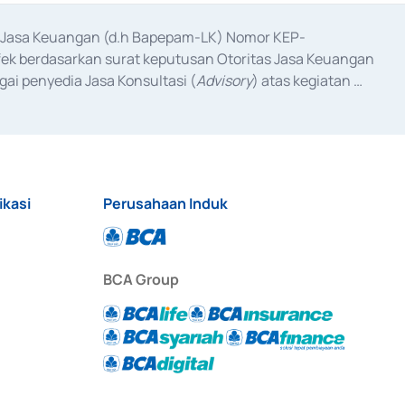
as Jasa Keuangan (d.h Bapepam-LK) Nomor KEP-
fek berdasarkan surat keputusan Otoritas Jasa Keuangan 
ai penyedia Jasa Konsultasi (
Advisory
) atas kegiatan 
anggal 3 Februari 2017, dan beberapa izin usaha lainnya 
iterbitkan pada tahun 2017 dan izin usaha lainnya dari 
at Berharga Komersial yang izinnya diterbitkan pada 
ikasi
Perusahaan Induk
BCA Group