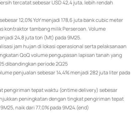
rsih tercatat sebesar USD 42,4 juta, lebih rendah
besar 12,0% YoY menjadi 178,6 juta bank cubic meter
s kontraktor tambang milik Perseroan. Volume
njadi 24,8 juta ton (Mt) pada 9M25.
asi jam hujan di lokasi operasional serta pelaksanaan
peningkatan QoQ volume pengupasan lapisan tanah yang
Q25 dibandingkan periode 2Q25
me penjualan sebesar 14,4% menjadi 282 juta liter pada
at pengiriman tepat waktu (ontime delivery) sebesar
unjukkan peningkatan dengan tingkat pengiriman tepat
 9M25, naik dari 77,0% pada 9M24.(end)