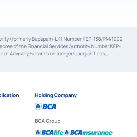
uthority (formerly Bapepam-LK) Number KEP-138/PM/1992
decree of the Financial Services Authority Number KEP-
 of Advisory Services on mergers, acquisitions,
bruary 28, 2014, a business license as a provider of
ial Services Authority Number S-67/PM.21/2017 dated
ementation of Certificate of Deposit Transactions in the
ion for the Issuance, Transaction, and Administration and
lication
Holding Company
BCA Group