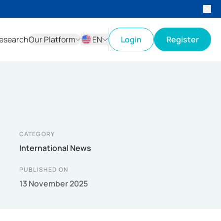
esearch
Our Platform
EN
Login
Register
ID
EN
CATEGORY
International News
PUBLISHED ON
13 November 2025