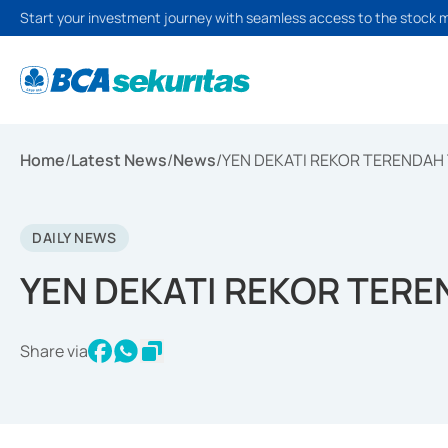
Start your investment journey with seamless access to the stock 
Home
/
Latest News
/
News
/
YEN DEKATI REKOR TERENDAH
DAILY NEWS
YEN DEKATI REKOR TER
Share via