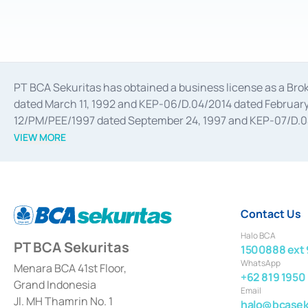
PT BCA Sekuritas has obtained a business license as a Br
dated March 11, 1992 and KEP-06/D.04/2014 dated February 
12/PM/PEE/1997 dated September 24, 1997 and KEP-07/D.04/2
divestments, and joint ventures based on the decree of the
VIEW MORE
Advisory Services for mergers, acquisitions, divestments, 
February 3, 2017, and several other business licenses from
Money Market whose license was issued in 2017 and other b
Settlement of Commercial Paper Transactions whose licens
Contact Us
Halo BCA
PT BCA Sekuritas
1500888 ext 
WhatsApp
Menara BCA 41st Floor,
+62 819 1950
Grand Indonesia
Email
Jl. MH Thamrin No. 1
halo@bcaseku