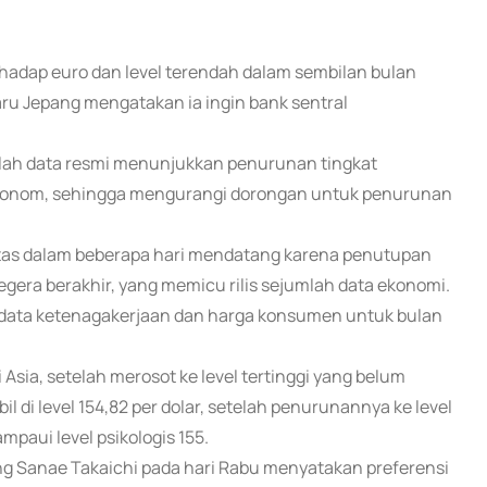
erhadap euro dan level terendah dalam sembilan bulan
aru Jepang mengatakan ia ingin bank sentral
telah data resmi menunjukkan penurunan tingkat
 ekonom, sehingga mengurangi dorongan untuk penurunan
itas dalam beberapa hari mendatang karena penutupan
era berakhir, yang memicu rilis sejumlah data ekonomi.
data ketenagakerjaan dan harga konsumen untuk bulan
di Asia, setelah merosot ke level tertinggi yang belum
il di level 154,82 per dolar, setelah penurunannya ke level
mpaui level psikologis 155.
ng Sanae Takaichi pada hari Rabu menyatakan preferensi