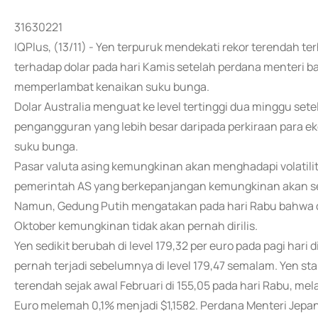
31630221
IQPlus, (13/11) - Yen terpuruk mendekati rekor terendah t
terhadap dolar pada hari Kamis setelah perdana menteri b
memperlambat kenaikan suku bunga.
Dolar Australia menguat ke level tertinggi dua minggu se
pengangguran yang lebih besar daripada perkiraan para
suku bunga.
Pasar valuta asing kemungkinan akan menghadapi volatil
pemerintah AS yang berkepanjangan kemungkinan akan seg
Namun, Gedung Putih mengatakan pada hari Rabu bahwa 
Oktober kemungkinan tidak akan pernah dirilis.
Yen sedikit berubah di level 179,32 per euro pada pagi hari 
pernah terjadi sebelumnya di level 179,47 semalam. Yen stab
terendah sejak awal Februari di 155,05 pada hari Rabu, mela
Euro melemah 0,1% menjadi $1,1582. Perdana Menteri Jepa