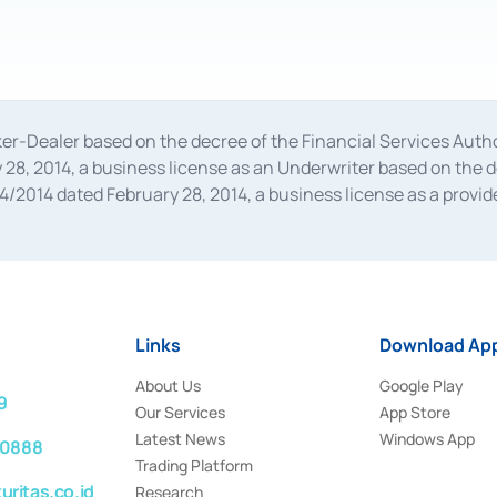
oker-Dealer based on the decree of the Financial Services A
28, 2014, a business license as an Underwriter based on the 
014 dated February 28, 2014, a business license as a provider
 Financial Services Authority Number S-67/PM.21/2014 dated Fe
and joint ventures based on the decision letter of the Financ
 Bank Indonesia, among others as an Intermediary for the Impl
usiness licenses from Bank Indonesia as a Supporting Institut
e was issued in 2018.
Links
Download App
About Us
Google Play
9
Our Services
App Store
Latest News
Windows App
 0888
Trading Platform
ritas.co.id
Research