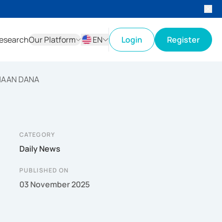
esearch
Our Platform
EN
Login
Register
ID
EN
NAAN DANA
CATEGORY
Daily News
PUBLISHED ON
03 November 2025