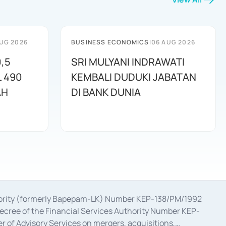
UG 2026
BUSINESS ECONOMICS
|
06 AUG 2026
,5
SRI MULYANI INDRAWATI
L 490
KEMBALI DUDUKI JABATAN
AH
DI BANK DUNIA
uthority (formerly Bapepam-LK) Number KEP-138/PM/1992
decree of the Financial Services Authority Number KEP-
 of Advisory Services on mergers, acquisitions,