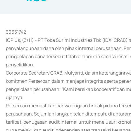
30651742
IQPlus, (3/11) - PT Toba Surimi Industries Tbk (IDX: CR
penyalahgunaan dana oleh pihak internal perusahaan. P
penggelapan dana tersebut telah dilaporkan secara resmi k
penyelidikan.
Corporate Secretary CRAB, Mulyanti, dalam keterangann
komitmen Perseroan dalam menjaga integritas serta pene
pengelolaan perusahaan. "Kami bersikap kooperatif dan 
ujarnya.
Perseroan memastikan bahwa dugaan tindak pidana terseb
perusahaan. Sejumlah langkah telah ditempuh, di antaran
terlibat, penugasan audit internal untuk menelusuri krono
guna melakukan audit independen atas transaksi keuangan