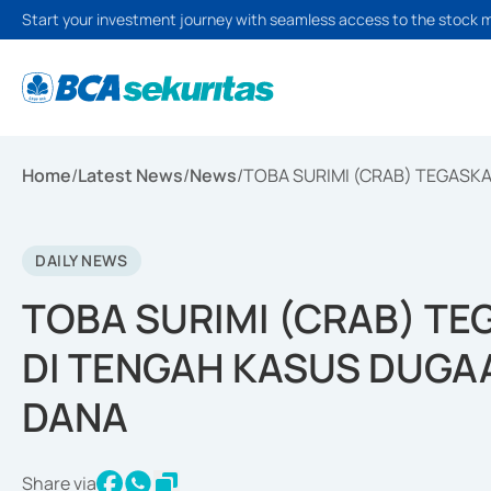
Start your investment journey with seamless access to the stock 
Home
/
Latest News
/
News
/
TOBA SURIMI (CRAB) TEGAS
DAILY NEWS
TOBA SURIMI (CRAB) T
DI TENGAH KASUS DUG
DANA
Share via