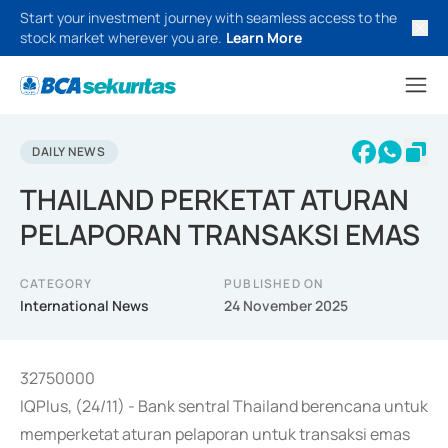
Start your investment journey with seamless access to the
stock market wherever you are.
Learn More
DAILY NEWS
THAILAND PERKETAT ATURAN
PELAPORAN TRANSAKSI EMAS
CATEGORY
PUBLISHED ON
International News
24 November 2025
32750000
IQPlus, (24/11) - Bank sentral Thailand berencana untuk
memperketat aturan pelaporan untuk transaksi emas