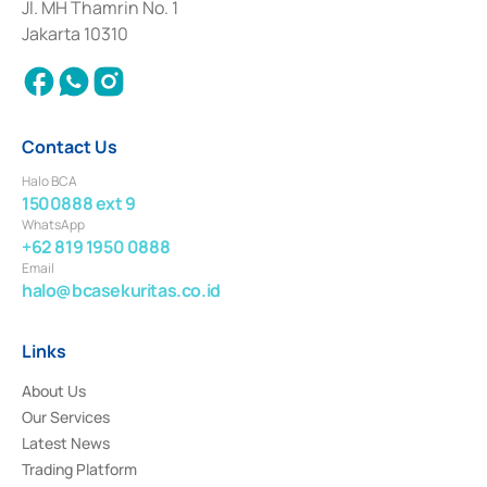
Institution for the Issuance, Transaction, and Administration and
Jl. MH Thamrin No. 1
Settlement of Commercial Paper Transactions whose license was issued in
Jakarta 10310
2018.
Contact Us
Halo BCA
1500888 ext 9
WhatsApp
+62 819 1950 0888
Email
halo@bcasekuritas.co.id
Links
About Us
Our Services
Latest News
Trading Platform