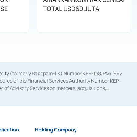
ISE
TOTAL USD60 JUTA
uthority (formerly Bapepam-LK) Number KEP-138/PM/1992
decree of the Financial Services Authority Number KEP-
 of Advisory Services on mergers, acquisitions,
bruary 28, 2014, a business license as a provider of
ial Services Authority Number S-67/PM.21/2017 dated
ementation of Certificate of Deposit Transactions in the
ion for the Issuance, Transaction, and Administration and
lication
Holding Company