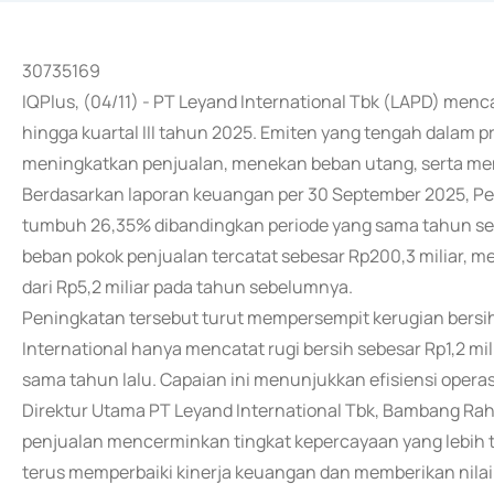
30735169
IQPlus, (04/11) - PT Leyand International Tbk (LAPD) menc
hingga kuartal III tahun 2025. Emiten yang tengah dalam pro
meningkatkan penjualan, menekan beban utang, serta mempe
Berdasarkan laporan keuangan per 30 September 2025, Pe
tumbuh 26,35% dibandingkan periode yang sama tahun se
beban pokok penjualan tercatat sebesar Rp200,3 miliar, men
dari Rp5,2 miliar pada tahun sebelumnya.
Peningkatan tersebut turut mempersempit kerugian bersih 
International hanya mencatat rugi bersih sebesar Rp1,2 mil
sama tahun lalu. Capaian ini menunjukkan efisiensi opera
Direktur Utama PT Leyand International Tbk, Bambang R
penjualan mencerminkan tingkat kepercayaan yang lebih tin
terus memperbaiki kinerja keuangan dan memberikan nila