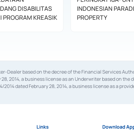
DANG DISABILITAS
INDONESIAN PARAD
I PROGRAM KREASIK
PROPERTY
oker-Dealer based on the decree of the Financial Services A
28, 2014, a business license as an Underwriter based on the 
014 dated February 28, 2014, a business license as a provider
 Financial Services Authority Number S-67/PM.21/2014 dated Fe
and joint ventures based on the decision letter of the Financ
 Bank Indonesia, among others as an Intermediary for the Impl
usiness licenses from Bank Indonesia as a Supporting Institut
e was issued in 2018.
Links
Download App