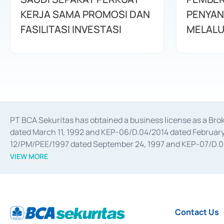
KERJA SAMA PROMOSI DAN
PENYAN
FASILITASI INVESTASI
MELALU
PT BCA Sekuritas has obtained a business license as a Br
dated March 11, 1992 and KEP-06/D.04/2014 dated February 
12/PM/PEE/1997 dated September 24, 1997 and KEP-07/D.04/2
divestments, and joint ventures based on the decree of the
VIEW MORE
Advisory Services for mergers, acquisitions, divestments, 
February 3, 2017, and several other business licenses from
Money Market whose license was issued in 2017 and other b
Settlement of Commercial Paper Transactions whose licens
Contact Us