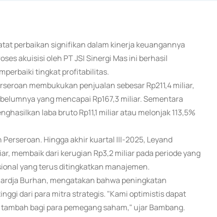
atat perbaikan signifikan dalam kinerja keuangannya
ses akuisisi oleh PT JSI Sinergi Mas ini berhasil
rbaiki tingkat profitabilitas.
rseroan membukukan penjualan sebesar Rp211,4 miliar,
belumnya yang mencapai Rp167,3 miliar. Sementara
ghasilkan laba bruto Rp11,1 miliar atau melonjak 113,5%
Perseroan. Hingga akhir kuartal III-2025, Leyand
iar, membaik dari kerugian Rp3,2 miliar pada periode yang
sional yang terus ditingkatkan manajemen.
ahardja Burhan, mengatakan bahwa peningkatan
ggi dari para mitra strategis. "Kami optimistis dapat
i tambah bagi para pemegang saham," ujar Bambang.