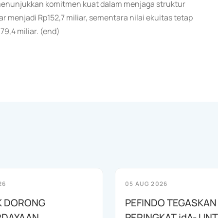
 menunjukkan komitmen kuat dalam menjaga struktur
ar menjadi Rp152,7 miliar, sementara nilai ekuitas tetap
9,4 miliar. (end)
26
05 AUG 2026
K DORONG
PEFINDO TEGASKAN
RDAYAAN
PERINGKAT idA- UN