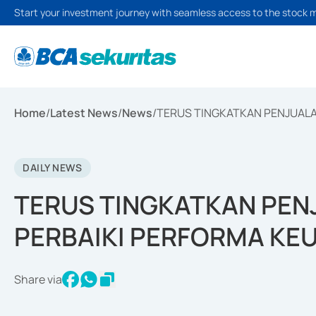
Start your investment journey with seamless access to the stock 
Home
/
Latest News
/
News
/
TERUS TINGKATKAN PENJUALA
DAILY NEWS
TERUS TINGKATKAN PENJ
PERBAIKI PERFORMA KE
Share via