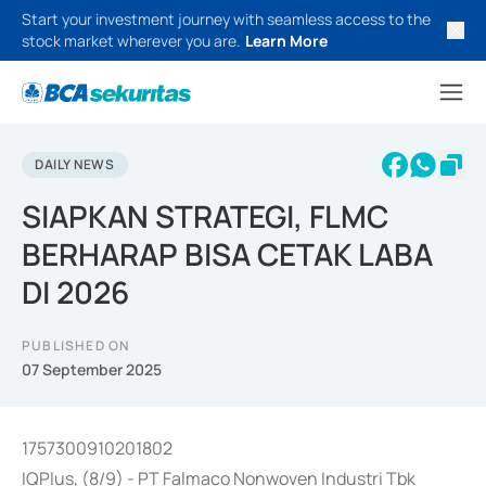
Start your investment journey with seamless access to the
stock market wherever you are.
Learn More
DAILY NEWS
SIAPKAN STRATEGI, FLMC
BERHARAP BISA CETAK LABA
DI 2026
PUBLISHED ON
07 September 2025
1757300910201802
IQPlus, (8/9) - PT Falmaco Nonwoven Industri Tbk