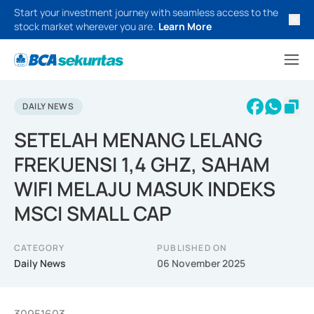
Start your investment journey with seamless access to the
stock market wherever you are.
Learn More
DAILY NEWS
SETELAH MENANG LELANG
FREKUENSI 1,4 GHZ, SAHAM
WIFI MELAJU MASUK INDEKS
MSCI SMALL CAP
CATEGORY
PUBLISHED ON
Daily News
06 November 2025