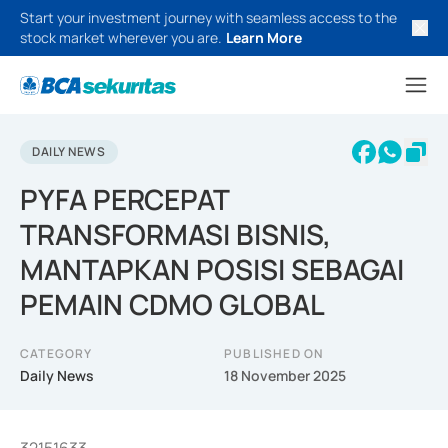
Start your investment journey with seamless access to the
stock market wherever you are.
Learn More
DAILY NEWS
PYFA PERCEPAT
TRANSFORMASI BISNIS,
MANTAPKAN POSISI SEBAGAI
PEMAIN CDMO GLOBAL
CATEGORY
PUBLISHED ON
Daily News
18 November 2025