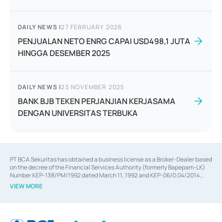
DAILY NEWS
|
27 FEBRUARY 2026
PENJUALAN NETO ENRG CAPAI USD498,1 JUTA
HINGGA DESEMBER 2025
DAILY NEWS
|
25 NOVEMBER 2025
BANK BJB TEKEN PERJANJIAN KERJASAMA
DENGAN UNIVERSITAS TERBUKA
PT BCA Sekuritas has obtained a business license as a Broker-Dealer based
on the decree of the Financial Services Authority (formerly Bapepam-LK)
Number KEP-138/PM/1992 dated March 11, 1992 and KEP-06/D.04/2014
dated February 28, 2014, a business license as an Underwriter based on the
VIEW MORE
decree of the Financial Services Authority Number KEP-12/PM/PEE/1997
dated September 24, 1997 and KEP-07/D.04/2014 dated February 28, 2014,
a business license as a provider of Advisory Services on mergers,
acquisitions, divestments, and joint ventures based on the decree of the