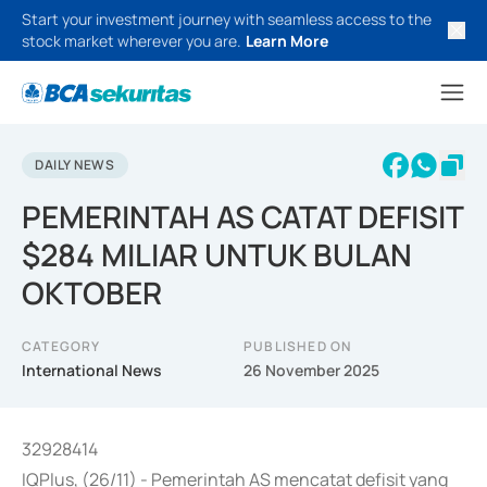
Start your investment journey with seamless access to the
stock market wherever you are.
Learn More
DAILY NEWS
PEMERINTAH AS CATAT DEFISIT
$284 MILIAR UNTUK BULAN
OKTOBER
CATEGORY
PUBLISHED ON
International News
26 November 2025
32928414
IQPlus, (26/11) - Pemerintah AS mencatat defisit yang