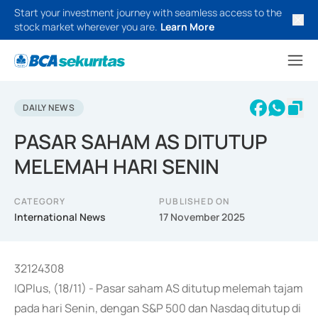
Start your investment journey with seamless access to the
stock market wherever you are.
Learn More
DAILY NEWS
PASAR SAHAM AS DITUTUP
MELEMAH HARI SENIN
CATEGORY
PUBLISHED ON
International News
17 November 2025
32124308
IQPlus, (18/11) - Pasar saham AS ditutup melemah tajam
pada hari Senin, dengan S&P 500 dan Nasdaq ditutup di