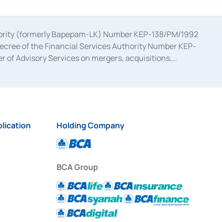
uthority (formerly Bapepam-LK) Number KEP-138/PM/1992
decree of the Financial Services Authority Number KEP-
 of Advisory Services on mergers, acquisitions,
bruary 28, 2014, a business license as a provider of
ial Services Authority Number S-67/PM.21/2017 dated
ementation of Certificate of Deposit Transactions in the
ion for the Issuance, Transaction, and Administration and
lication
Holding Company
BCA Group