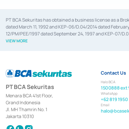
PT BCA Sekuritas has obtained a business license as a Br
dated March 11, 1992 and KEP-06/D.04/2014 dated February 
12/PM/PEE/1997 dated September 24, 1997 and KEP-07/D.04/2
divestments, and joint ventures based on the decree of the
VIEW MORE
Advisory Services for mergers, acquisitions, divestments, 
February 3, 2017, and several other business licenses from
Money Market whose license was issued in 2017 and other b
Settlement of Commercial Paper Transactions whose licens
Contact Us
Halo BCA
PT BCA Sekuritas
1500888 ext 
WhatsApp
Menara BCA 41st Floor,
+62 819 1950
Grand Indonesia
Email
Jl. MH Thamrin No. 1
halo@bcaseku
Jakarta 10310