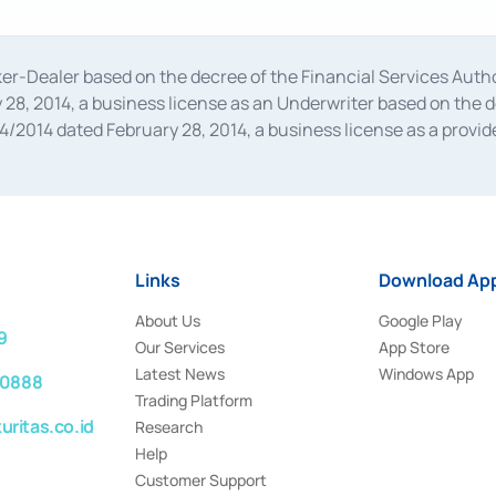
oker-Dealer based on the decree of the Financial Services A
28, 2014, a business license as an Underwriter based on the 
014 dated February 28, 2014, a business license as a provider
 Financial Services Authority Number S-67/PM.21/2014 dated Fe
and joint ventures based on the decision letter of the Financ
 Bank Indonesia, among others as an Intermediary for the Impl
usiness licenses from Bank Indonesia as a Supporting Institut
e was issued in 2018.
Links
Download App
About Us
Google Play
9
Our Services
App Store
Latest News
Windows App
 0888
Trading Platform
ritas.co.id
Research
Help
Customer Support