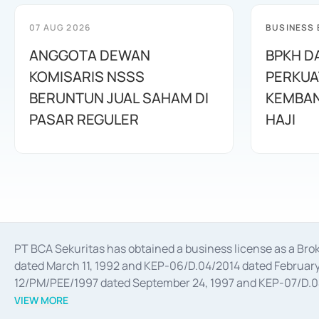
07 AUG 2026
BUSINESS
ANGGOTA DEWAN
BPKH D
KOMISARIS NSSS
PERKUA
BERUNTUN JUAL SAHAM DI
KEMBAN
PASAR REGULER
HAJI
PT BCA Sekuritas has obtained a business license as a Br
dated March 11, 1992 and KEP-06/D.04/2014 dated February 
12/PM/PEE/1997 dated September 24, 1997 and KEP-07/D.04/2
divestments, and joint ventures based on the decree of the
VIEW MORE
Advisory Services for mergers, acquisitions, divestments, 