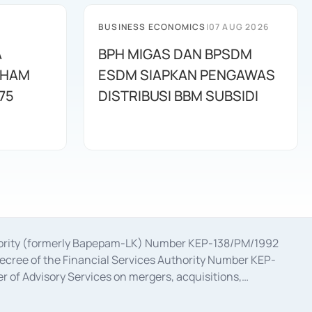
BUSINESS ECONOMICS
|
07 AUG 2026
A
BPH MIGAS DAN BPSDM
AHAM
ESDM SIAPKAN PENGAWAS
75
DISTRIBUSI BBM SUBSIDI
uthority (formerly Bapepam-LK) Number KEP-138/PM/1992
decree of the Financial Services Authority Number KEP-
 of Advisory Services on mergers, acquisitions,
bruary 28, 2014, a business license as a provider of
ial Services Authority Number S-67/PM.21/2017 dated