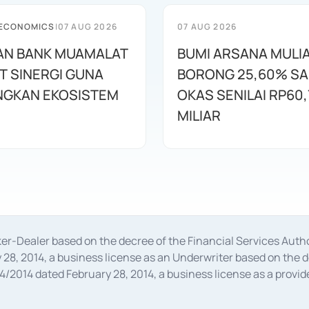
 ECONOMICS
|
07 AUG 2026
07 AUG 2026
AN BANK MUAMALAT
BUMI ARSANA MULI
T SINERGI GUNA
BORONG 25,60% S
GKAN EKOSISTEM
OKAS SENILAI RP60,
MILIAR
oker-Dealer based on the decree of the Financial Services A
28, 2014, a business license as an Underwriter based on the 
014 dated February 28, 2014, a business license as a provider
 Financial Services Authority Number S-67/PM.21/2014 dated Fe
and joint ventures based on the decision letter of the Financ