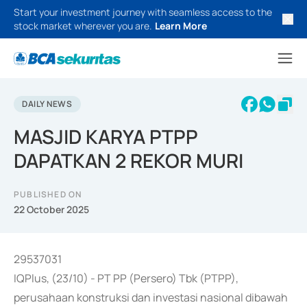
Start your investment journey with seamless access to the
stock market wherever you are.
Learn More
DAILY NEWS
MASJID KARYA PTPP
DAPATKAN 2 REKOR MURI
PUBLISHED ON
22 October 2025
29537031
IQPlus, (23/10) - PT PP (Persero) Tbk (PTPP),
perusahaan konstruksi dan investasi nasional dibawah