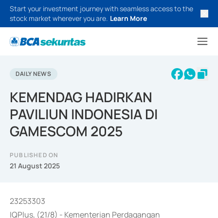
Start your investment journey with seamless access to the
stock market wherever you are.
Learn More
DAILY NEWS
KEMENDAG HADIRKAN
PAVILIUN INDONESIA DI
GAMESCOM 2025
PUBLISHED ON
21 August 2025
23253303
IQPlus, (21/8) - Kementerian Perdagangan