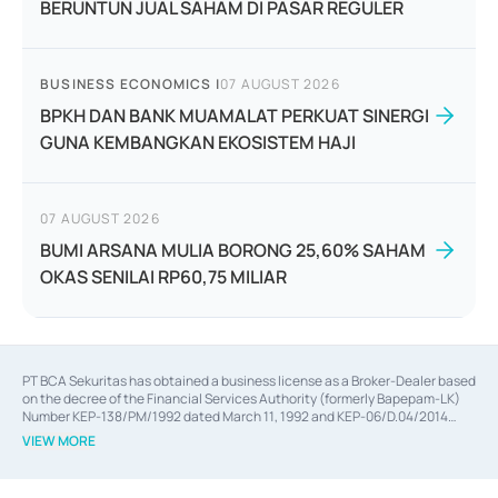
BERUNTUN JUAL SAHAM DI PASAR REGULER
BUSINESS ECONOMICS
|
07 AUGUST 2026
BPKH DAN BANK MUAMALAT PERKUAT SINERGI
GUNA KEMBANGKAN EKOSISTEM HAJI
07 AUGUST 2026
BUMI ARSANA MULIA BORONG 25,60% SAHAM
OKAS SENILAI RP60,75 MILIAR
PT BCA Sekuritas has obtained a business license as a Broker-Dealer based
on the decree of the Financial Services Authority (formerly Bapepam-LK)
Number KEP-138/PM/1992 dated March 11, 1992 and KEP-06/D.04/2014
dated February 28, 2014, a business license as an Underwriter based on the
VIEW MORE
decree of the Financial Services Authority Number KEP-12/PM/PEE/1997
dated September 24, 1997 and KEP-07/D.04/2014 dated February 28, 2014,
a business license as a provider of Advisory Services on mergers,