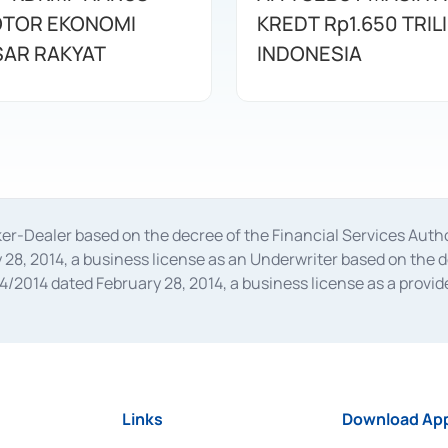
OTOR EKONOMI
KREDT Rp1.650 TRILI
AR RAKYAT
INDONESIA
oker-Dealer based on the decree of the Financial Services A
28, 2014, a business license as an Underwriter based on the 
014 dated February 28, 2014, a business license as a provider
 Financial Services Authority Number S-67/PM.21/2014 dated Fe
and joint ventures based on the decision letter of the Financ
 Bank Indonesia, among others as an Intermediary for the Impl
usiness licenses from Bank Indonesia as a Supporting Institut
e was issued in 2018.
Links
Download App