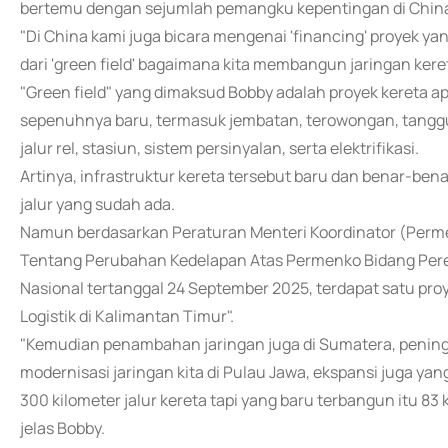
bertemu dengan sejumlah pemangku kepentingan di China
"Di China kami juga bicara mengenai 'financing' proyek yan
dari 'green field' bagaimana kita membangun jaringan kereta
"Green field" yang dimaksud Bobby adalah proyek kereta
sepenuhnya baru, termasuk jembatan, terowongan, tanggu
jalur rel, stasiun, sistem persinyalan, serta elektrifikasi.
Artinya, infrastruktur kereta tersebut baru dan benar-ben
jalur yang sudah ada.
Namun berdasarkan Peraturan Menteri Koordinator (Per
Tentang Perubahan Kedelapan Atas Permenko Bidang Pere
Nasional tertanggal 24 September 2025, terdapat satu proye
Logistik di Kalimantan Timur".
"Kemudian penambahan jaringan juga di Sumatera, peningk
modernisasi jaringan kita di Pulau Jawa, ekspansi juga yan
300 kilometer jalur kereta tapi yang baru terbangun itu 83 k
jelas Bobby.