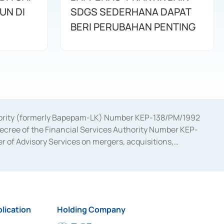
UN DI
SDGS SEDERHANA DAPAT
BERI PERUBAHAN PENTING
uthority (formerly Bapepam-LK) Number KEP-138/PM/1992
decree of the Financial Services Authority Number KEP-
 of Advisory Services on mergers, acquisitions,
bruary 28, 2014, a business license as a provider of
ial Services Authority Number S-67/PM.21/2017 dated
ementation of Certificate of Deposit Transactions in the
ion for the Issuance, Transaction, and Administration and
lication
Holding Company