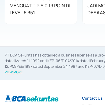
MENGUAT TIPIS 0,19 POIN DI
JADI M
LEVEL 6.351
DESAAS
PT BCA Sekuritas has obtained a business license as a Br
dated March 11, 1992 and KEP-06/D.04/2014 dated February 
12/PM/PEE/1997 dated September 24, 1997 and KEP-07/D.04/2
divestments, and joint ventures based on the decree of the
VIEW MORE
Advisory Services for mergers, acquisitions, divestments, 
February 3, 2017, and several other business licenses from
Money Market whose license was issued in 2017 and other b
Settlement of Commercial Paper Transactions whose licens
Contact Us