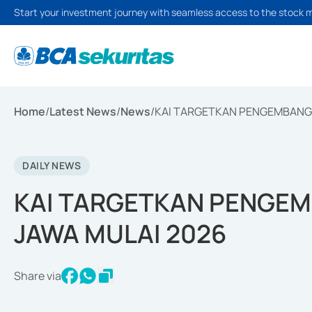
Start your investment journey with seamless access to the stock 
Home
/
Latest News
/
News
/
KAI TARGETKAN PENGEMBANGA
DAILY NEWS
KAI TARGETKAN PENGEM
JAWA MULAI 2026
Share via