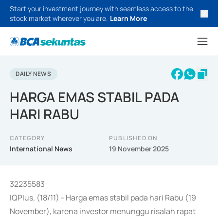
Start your investment journey with seamless access to the
stock market wherever you are.
Learn More
DAILY NEWS
HARGA EMAS STABIL PADA
HARI RABU
CATEGORY
PUBLISHED ON
International News
19 November 2025
32235583
IQPlus, (18/11) - Harga emas stabil pada hari Rabu (19
November), karena investor menunggu risalah rapat