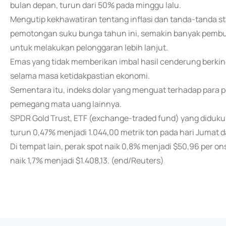
bulan depan, turun dari 50% pada minggu lalu.
Mengutip kekhawatiran tentang inflasi dan tanda-tanda stabi
pemotongan suku bunga tahun ini, semakin banyak pembu
untuk melakukan pelonggaran lebih lanjut.
Emas yang tidak memberikan imbal hasil cenderung berkin
selama masa ketidakpastian ekonomi.
Sementara itu, indeks dolar yang menguat terhadap para
pemegang mata uang lainnya.
SPDR Gold Trust, ETF (exchange-traded fund) yang diduk
turun 0,47% menjadi 1.044,00 metrik ton pada hari Jumat da
Di tempat lain, perak spot naik 0,8% menjadi $50,96 per on
naik 1,7% menjadi $1.408,13. (end/Reuters)