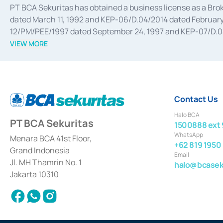
PT BCA Sekuritas has obtained a business license as a Br
dated March 11, 1992 and KEP-06/D.04/2014 dated February 
12/PM/PEE/1997 dated September 24, 1997 and KEP-07/D.04/2
divestments, and joint ventures based on the decree of the
VIEW MORE
Advisory Services for mergers, acquisitions, divestments, 
February 3, 2017, and several other business licenses from
Money Market whose license was issued in 2017 and other b
Settlement of Commercial Paper Transactions whose licens
Contact Us
Halo BCA
PT BCA Sekuritas
1500888 ext 
WhatsApp
Menara BCA 41st Floor,
+62 819 1950
Grand Indonesia
Email
Jl. MH Thamrin No. 1
halo@bcaseku
Jakarta 10310