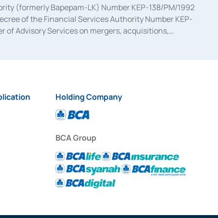
uthority (formerly Bapepam-LK) Number KEP-138/PM/1992
decree of the Financial Services Authority Number KEP-
 of Advisory Services on mergers, acquisitions,
bruary 28, 2014, a business license as a provider of
ial Services Authority Number S-67/PM.21/2017 dated
ementation of Certificate of Deposit Transactions in the
ion for the Issuance, Transaction, and Administration and
lication
Holding Company
BCA Group