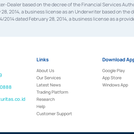
oker-Dealer based on the decree of the Financial Services A
28, 2014, a business license as an Underwriter based on the 
014 dated February 28, 2014, a business license as a provider
 Financial Services Authority Number S-67/PM.21/2014 dated Fe
and joint ventures based on the decision letter of the Financ
 Bank Indonesia, among others as an Intermediary for the Impl
usiness licenses from Bank Indonesia as a Supporting Institut
e was issued in 2018.
Links
Download App
About Us
Google Play
9
Our Services
App Store
Latest News
Windows App
 0888
Trading Platform
ritas.co.id
Research
Help
Customer Support