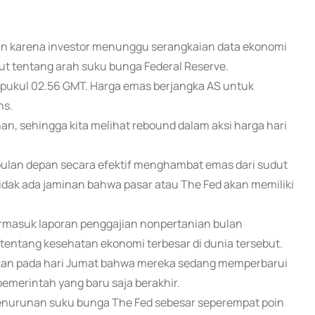
enin karena investor menunggu serangkaian data ekonomi
ut tentang arah suku bunga Federal Reserve.
a pukul 02.56 GMT. Harga emas berjangka AS untuk
ns.
an, sehingga kita melihat rebound dalam aksi harga hari
ulan depan secara efektif menghambat emas dari sudut
tidak ada jaminan bahwa pasar atau The Fed akan memiliki
termasuk laporan penggajian nonpertanian bulan
entang kesehatan ekonomi terbesar di dunia tersebut.
kan pada hari Jumat bahwa mereka sedang memperbarui
pemerintah yang baru saja berakhir.
penurunan suku bunga The Fed sebesar seperempat poin