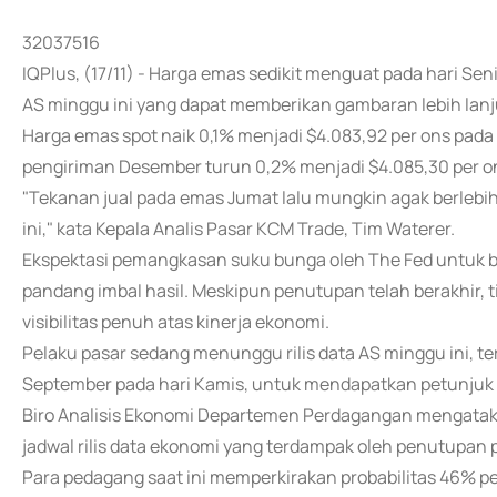
32037516
IQPlus, (17/11) - Harga emas sedikit menguat pada hari S
AS minggu ini yang dapat memberikan gambaran lebih lanj
Harga emas spot naik 0,1% menjadi $4.083,92 per ons pad
pengiriman Desember turun 0,2% menjadi $4.085,30 per o
"Tekanan jual pada emas Jumat lalu mungkin agak berlebih
ini," kata Kepala Analis Pasar KCM Trade, Tim Waterer.
Ekspektasi pemangkasan suku bunga oleh The Fed untuk b
pandang imbal hasil. Meskipun penutupan telah berakhir, 
visibilitas penuh atas kinerja ekonomi.
Pelaku pasar sedang menunggu rilis data AS minggu ini, 
September pada hari Kamis, untuk mendapatkan petunjuk t
Biro Analisis Ekonomi Departemen Perdagangan mengata
jadwal rilis data ekonomi yang terdampak oleh penutupan 
Para pedagang saat ini memperkirakan probabilitas 46% 