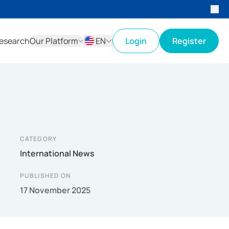
esearch
Our Platform
EN
Login
Register
ID
EN
CATEGORY
International News
PUBLISHED ON
17 November 2025