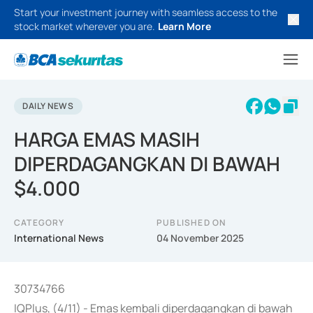
Start your investment journey with seamless access to the
stock market wherever you are.
Learn More
DAILY NEWS
HARGA EMAS MASIH
DIPERDAGANGKAN DI BAWAH
$4.000
CATEGORY
PUBLISHED ON
International News
04 November 2025
30734766
IQPlus, (4/11) - Emas kembali diperdagangkan di bawah