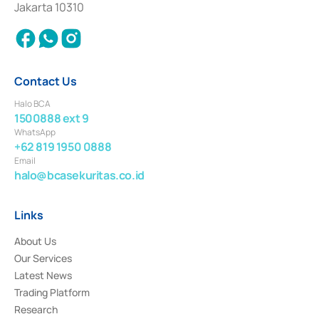
Jakarta 10310
2018.
Contact Us
Halo BCA
1500888 ext 9
WhatsApp
+62 819 1950 0888
Email
halo@bcasekuritas.co.id
Links
About Us
Our Services
Latest News
Trading Platform
Research