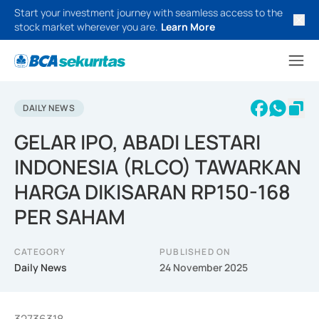
Start your investment journey with seamless access to the
stock market wherever you are.
Learn More
DAILY NEWS
GELAR IPO, ABADI LESTARI
INDONESIA (RLCO) TAWARKAN
HARGA DIKISARAN RP150-168
PER SAHAM
CATEGORY
PUBLISHED ON
Daily News
24 November 2025