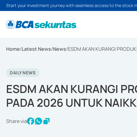
Start your investment journey with seamless access to the stock 
Home
/
Latest News
/
News
/
ESDM AKAN KURANGI PRODUKS
DAILY NEWS
ESDM AKAN KURANGI PR
PADA 2026 UNTUK NAIK
Share via