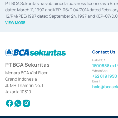
PT BCA Sekuritas has obtained a business license as a Br
dated March 11, 1992 and KEP-06/D.04/2014 dated February 
12/PM/PEE/1997 dated September 24, 1997 and KEP-07/D.04/2
divestments, and joint ventures based on the decree of the
VIEW MORE
Advisory Services for mergers, acquisitions, divestments, 
February 3, 2017, and several other business licenses from
Money Market whose license was issued in 2017 and other b
Settlement of Commercial Paper Transactions whose licens
Contact Us
Halo BCA
PT BCA Sekuritas
1500888 ext 
WhatsApp
Menara BCA 41st Floor,
+62 819 1950
Grand Indonesia
Email
Jl. MH Thamrin No. 1
halo@bcaseku
Jakarta 10310