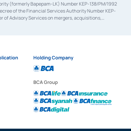
uthority (formerly Bapepam-LK) Number KEP-138/PM/1992
decree of the Financial Services Authority Number KEP-
 of Advisory Services on mergers, acquisitions,
bruary 28, 2014, a business license as a provider of
ial Services Authority Number S-67/PM.21/2017 dated
ementation of Certificate of Deposit Transactions in the
ion for the Issuance, Transaction, and Administration and
lication
Holding Company
BCA Group