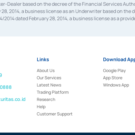
oker-Dealer based on the decree of the Financial Services A
28, 2014, a business license as an Underwriter based on the 
014 dated February 28, 2014, a business license as a provider
 Financial Services Authority Number S-67/PM.21/2014 dated Fe
and joint ventures based on the decision letter of the Financ
 Bank Indonesia, among others as an Intermediary for the Impl
usiness licenses from Bank Indonesia as a Supporting Institut
e was issued in 2018.
Links
Download App
About Us
Google Play
9
Our Services
App Store
Latest News
Windows App
 0888
Trading Platform
ritas.co.id
Research
Help
Customer Support