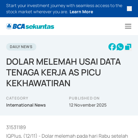
Start your investment journey with seamless access to the
stock market wherever you are.
Learn More
DAILY NEWS
DOLAR MELEMAH USAI DATA
TENAGA KERJA AS PICU
KEKHAWATIRAN
CATEGORY
PUBLISHED ON
International News
12 November 2025
31531189
IQPlus, (12/11) - Dolar melemah pada hari Rabu setelah