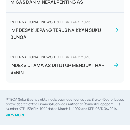
MIGAS DAN MINERAL PENTING AS
INTERNATIONAL NEWS
|
18 FEBRUARY 2026
IMF DESAK JEPANG TERUS NAIKKAN SUKU
BUNGA
INTERNATIONAL NEWS
|
10 FEBRUARY 2026
INDEKS UTAMA AS DITUTUP MENGUAT HARI
SENIN
PT BCA Sekuritas has obtained a business license as a Broker-Dealer based
on the decree of the Financial Services Authority (formerly Bapepam-LK)
Number KEP-138/PM/1992 dated March 11, 1992 and KEP-06/D.04/2014
dated February 28, 2014, a business license as an Underwriter based on the
VIEW MORE
decree of the Financial Services Authority Number KEP-12/PM/PEE/1997
dated September 24, 1997 and KEP-07/D.04/2014 dated February 28, 2014,
a business license as a provider of Advisory Services on mergers,