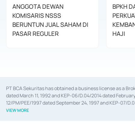
ANGGOTA DEWAN
BPKH D
KOMISARIS NSSS
PERKUA
BERUNTUN JUAL SAHAM DI
KEMBAN
PASAR REGULER
HAJI
PT BCA Sekuritas has obtained a business license as a Br
dated March 11, 1992 and KEP-06/D.04/2014 dated February 
12/PM/PEE/1997 dated September 24, 1997 and KEP-07/D.04/2
divestments, and joint ventures based on the decree of the
VIEW MORE
Advisory Services for mergers, acquisitions, divestments, 
February 3, 2017, and several other business licenses from
Money Market whose license was issued in 2017 and other b