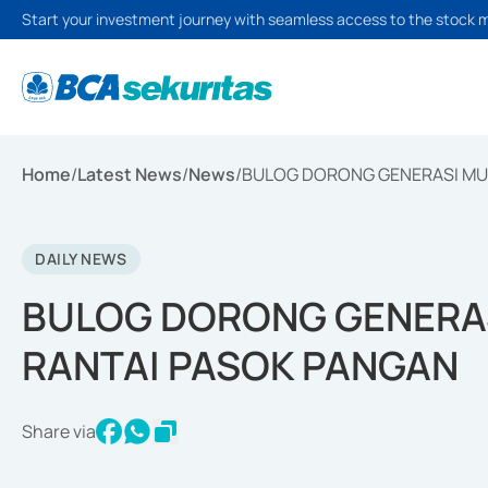
Start your investment journey with seamless access to the stock 
Home
/
Latest News
/
News
/
BULOG DORONG GENERASI MUD
DAILY NEWS
BULOG DORONG GENERAS
RANTAI PASOK PANGAN
Share via