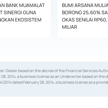
AN BANK MUAMALAT
BUMI ARSANA MULI
T SINERGI GUNA
BORONG 25,60% S
GKAN EKOSISTEM
OKAS SENILAI RP60,
MILIAR
oker-Dealer based on the decree of the Financial Services A
28, 2014, a business license as an Underwriter based on the 
014 dated February 28, 2014, a business license as a provider
 Financial Services Authority Number S-67/PM.21/2014 dated Fe
and joint ventures based on the decision letter of the Financ
 Bank Indonesia, among others as an Intermediary for the Impl
usiness licenses from Bank Indonesia as a Supporting Institut