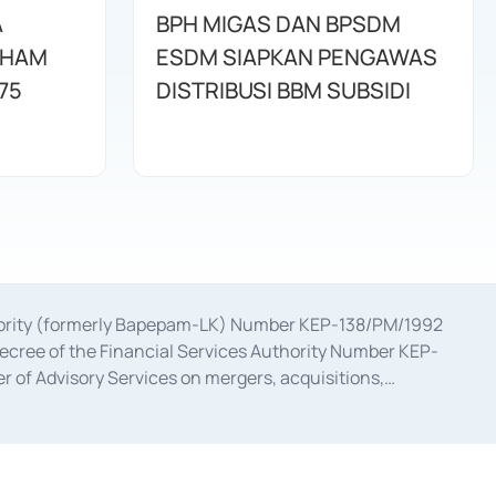
A
BPH MIGAS DAN BPSDM
AHAM
ESDM SIAPKAN PENGAWAS
75
DISTRIBUSI BBM SUBSIDI
uthority (formerly Bapepam-LK) Number KEP-138/PM/1992
decree of the Financial Services Authority Number KEP-
 of Advisory Services on mergers, acquisitions,
bruary 28, 2014, a business license as a provider of
ial Services Authority Number S-67/PM.21/2017 dated
ementation of Certificate of Deposit Transactions in the
ion for the Issuance, Transaction, and Administration and