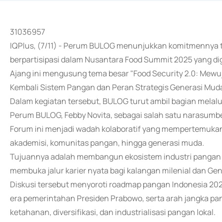
31036957
IQPlus, (7/11) - Perum BULOG menunjukkan komitmennya
berpartisipasi dalam Nusantara Food Summit 2025 yang dige
Ajang ini mengusung tema besar "Food Security 2.0: M
Kembali Sistem Pangan dan Peran Strategis Generasi Muda
Dalam kegiatan tersebut, BULOG turut ambil bagian melalui
Perum BULOG, Febby Novita, sebagai salah satu narasumbe
Forum ini menjadi wadah kolaboratif yang mempertemukan 
akademisi, komunitas pangan, hingga generasi muda.
Tujuannya adalah membangun ekosistem industri pangan n
membuka jalur karier nyata bagi kalangan milenial dan Gen
Diskusi tersebut menyoroti roadmap pangan Indonesia 202
era pemerintahan Presiden Prabowo, serta arah jangka p
ketahanan, diversifikasi, dan industrialisasi pangan lokal.