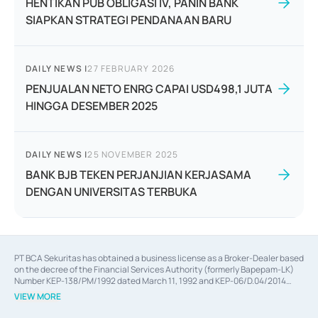
HENTIKAN PUB OBLIGASI IV, PANIN BANK
SIAPKAN STRATEGI PENDANAAN BARU
DAILY NEWS
|
27 FEBRUARY 2026
PENJUALAN NETO ENRG CAPAI USD498,1 JUTA
HINGGA DESEMBER 2025
DAILY NEWS
|
25 NOVEMBER 2025
BANK BJB TEKEN PERJANJIAN KERJASAMA
DENGAN UNIVERSITAS TERBUKA
PT BCA Sekuritas has obtained a business license as a Broker-Dealer based
on the decree of the Financial Services Authority (formerly Bapepam-LK)
Number KEP-138/PM/1992 dated March 11, 1992 and KEP-06/D.04/2014
dated February 28, 2014, a business license as an Underwriter based on the
VIEW MORE
decree of the Financial Services Authority Number KEP-12/PM/PEE/1997
dated September 24, 1997 and KEP-07/D.04/2014 dated February 28, 2014,