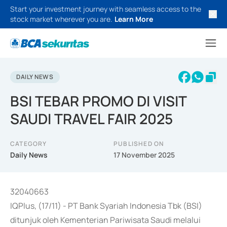
Start your investment journey with seamless access to the
stock market wherever you are.
Learn More
DAILY NEWS
BSI TEBAR PROMO DI VISIT
SAUDI TRAVEL FAIR 2025
CATEGORY
PUBLISHED ON
Daily News
17 November 2025
32040663
IQPlus, (17/11) - PT Bank Syariah Indonesia Tbk (BSI)
ditunjuk oleh Kementerian Pariwisata Saudi melalui