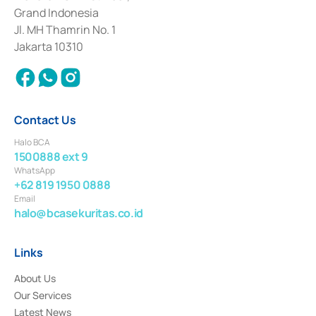
Deposit Transactions in the Money Market whose license was issued in
Grand Indonesia
2017 and other business licenses from Bank Indonesia as a Supporting
Institution for the Issuance, Transaction, and Administration and
Jl. MH Thamrin No. 1
Settlement of Commercial Paper Transactions whose license was issued in
Jakarta 10310
2018.
Contact Us
Halo BCA
1500888 ext 9
WhatsApp
+62 819 1950 0888
Email
halo@bcasekuritas.co.id
Links
About Us
Our Services
Latest News