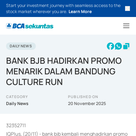
Start your investment journey with seamless access to the
stock market wherever you are.
Learn More
DAILY NEWS
BANK BJB HADIRKAN PROMO
MENARIK DALAM BANDUNG
CULTURE RUN
CATEGORY
PUBLISHED ON
Daily News
20 November 2025
32352711
IQPlus, (20/11) - bank bjb kembali menghadirkan promo