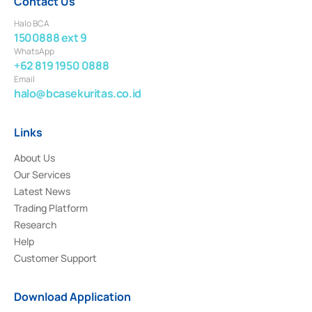
Contact Us
Halo BCA
1500888 ext 9
WhatsApp
+62 819 1950 0888
Email
halo@bcasekuritas.co.id
Links
About Us
Our Services
Latest News
Trading Platform
Research
Help
Customer Support
Download Application