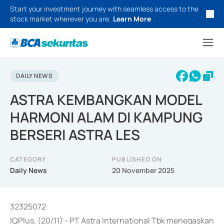
Start your investment journey with seamless access to the
stock market wherever you are.
Learn More
DAILY NEWS
ASTRA KEMBANGKAN MODEL
HARMONI ALAM DI KAMPUNG
BERSERI ASTRA LES
CATEGORY
PUBLISHED ON
Daily News
20 November 2025
32325072
IQPlus, (20/11) - PT Astra International Tbk menegaskan