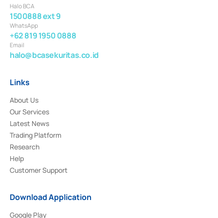
Halo BCA
1500888 ext 9
WhatsApp
+62 819 1950 0888
Email
halo@bcasekuritas.co.id
Links
About Us
Our Services
Latest News
Trading Platform
Research
Help
Customer Support
Download Application
Google Play