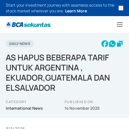
Start your investment journey with seamless access to the
stock market wherever you are.
Learn More
DAILY NEWS
AS HAPUS BEBERAPA TARIF
UNTUK ARGENTINA ,
EKUADOR,GUATEMALA DAN
ELSALVADOR
CATEGORY
PUBLISHED ON
International News
14 November 2025